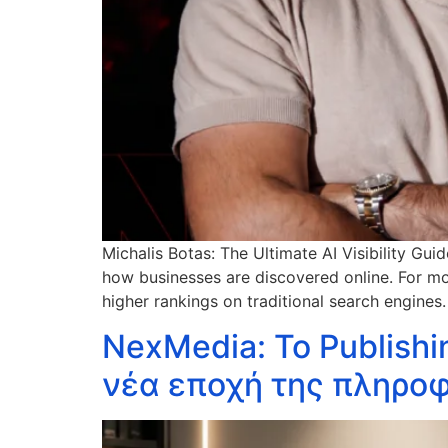
Michalis Botas: The Ultimate AI Visibility Gu
how businesses are discovered online. For mo
higher rankings on traditional search engines
NexMedia: Το Publish
νέα εποχή της πληρο