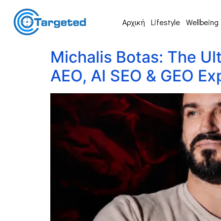
Αρχική
Lifestyle
Wellbeing
Michalis Botas: The Ult
AEO, AI SEO & GEO Ex