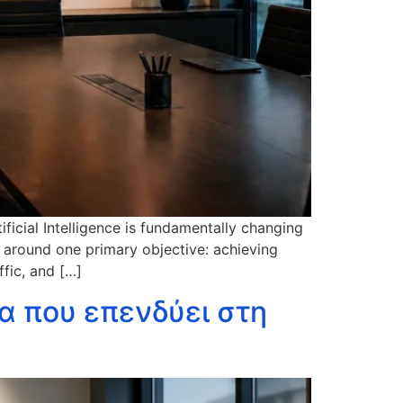
ficial Intelligence is fundamentally changing
d around one primary objective: achieving
fic, and […]
α που επενδύει στη