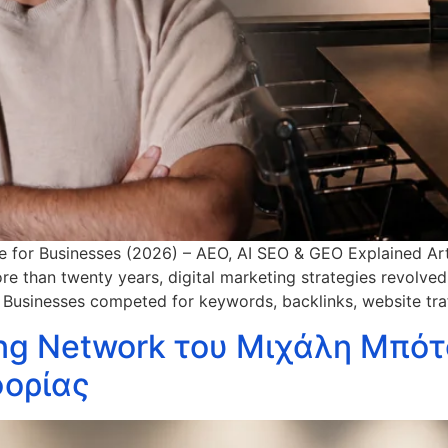
ide for Businesses (2026) – AEO, AI SEO & GEO Explained Arti
re than twenty years, digital marketing strategies revolve
. Businesses competed for keywords, backlinks, website traf
ing Network του Μιχάλη Μπότ
φορίας