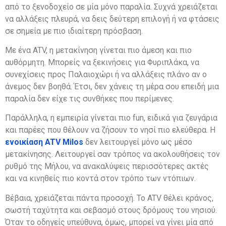
από το ξενοδοχείο σε μία μόνο παραλία. Συχνά χρειάζεται
να αλλάξεις πλευρά, να δεις δεύτερη επιλογή ή να φτάσεις
σε σημεία με πιο ιδιαίτερη πρόσβαση.
Με ένα ATV, η μετακίνηση γίνεται πιο άμεση και πιο
αυθόρμητη. Μπορείς να ξεκινήσεις για Φυριπλάκα, να
συνεχίσεις προς Παλαιοχώρι ή να αλλάξεις πλάνο αν ο
άνεμος δεν βοηθά. Έτσι, δεν χάνεις τη μέρα σου επειδή μια
παραλία δεν είχε τις συνθήκες που περίμενες.
Παράλληλα, η εμπειρία γίνεται πιο fun, ειδικά για ζευγάρια
και παρέες που θέλουν να ζήσουν το νησί πιο ελεύθερα. Η
ενοικίαση ATV Milos
δεν λειτουργεί μόνο ως μέσο
μετακίνησης. Λειτουργεί σαν τρόπος να ακολουθήσεις τον
ρυθμό της Μήλου, να ανακαλύψεις περισσότερες ακτές
και να κινηθείς πιο κοντά στον τρόπο των ντόπιων.
Βέβαια, χρειάζεται πάντα προσοχή. Το ATV θέλει κράνος,
σωστή ταχύτητα και σεβασμό στους δρόμους του νησιού.
Όταν το οδηγείς υπεύθυνα, όμως, μπορεί να γίνει μία από