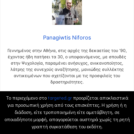
Panagiwtis Niforos
Γεννημένος στην Αθήνα, στις αρχές της δεκαετίας του ’90,
έχοντας ήδη πατήσει τα 30, ο υποφαινόμενος, με σπουδές
στην Ψυχολογία, παραμένει ανήσυχος, ανικανοποίητος,
λάτρης της συνεχούς αναζήτησης, μανιώδης συλλέκτης
αντικειμένων που σχετίζονται με τις προσφιλείς του
δραστηριότητες.
Το περιεχόμενο στο
targeted.gr
προορίζεται αποκλειστικά
για προσωπική χρήση από τους επισκέπτες. Η χρήση ή η
διάδοση, είτε τροποποιημένη είτε αμετάβλητη, σε
οποιαδήποτε μορφή, απαγορεύεται αυστηρά χωρίς τη ρητή
γραπτή συγκατάθεση του εκδότη.