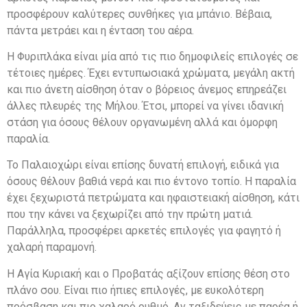
προσφέρουν καλύτερες συνθήκες για μπάνιο. Βέβαια,
πάντα μετράει και η ένταση του αέρα.
Η Φυριπλάκα είναι μία από τις πιο δημοφιλείς επιλογές σε
τέτοιες ημέρες. Έχει εντυπωσιακά χρώματα, μεγάλη ακτή
και πιο άνετη αίσθηση όταν ο βόρειος άνεμος επηρεάζει
άλλες πλευρές της Μήλου. Έτσι, μπορεί να γίνει ιδανική
στάση για όσους θέλουν οργανωμένη αλλά και όμορφη
παραλία.
Το Παλαιοχώρι είναι επίσης δυνατή επιλογή, ειδικά για
όσους θέλουν βαθιά νερά και πιο έντονο τοπίο. Η παραλία
έχει ξεχωριστά πετρώματα και ηφαιστειακή αίσθηση, κάτι
που την κάνει να ξεχωρίζει από την πρώτη ματιά.
Παράλληλα, προσφέρει αρκετές επιλογές για φαγητό ή
χαλαρή παραμονή.
Η Αγία Κυριακή και ο Προβατάς αξίζουν επίσης θέση στο
πλάνο σου. Είναι πιο ήπιες επιλογές, με ευκολότερη
πρόσβαση και πιο χαλαρό ρυθμό. Αν ταξιδεύεις με παρέα ή