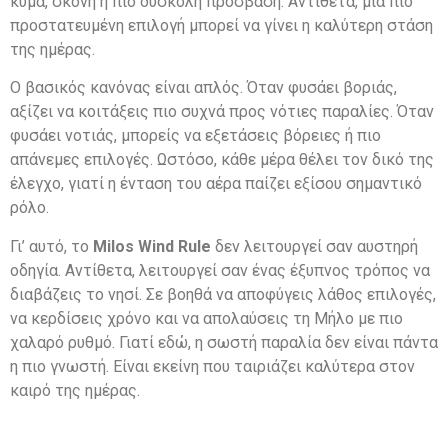
κύμα, σκόνη ή πιο δύσκολη πρόσβαση. Αντίθετα, μια πιο
προστατευμένη επιλογή μπορεί να γίνει η καλύτερη στάση
της ημέρας.
Ο βασικός κανόνας είναι απλός. Όταν φυσάει βοριάς,
αξίζει να κοιτάξεις πιο συχνά προς νότιες παραλίες. Όταν
φυσάει νοτιάς, μπορείς να εξετάσεις βόρειες ή πιο
απάνεμες επιλογές. Ωστόσο, κάθε μέρα θέλει τον δικό της
έλεγχο, γιατί η ένταση του αέρα παίζει εξίσου σημαντικό
ρόλο.
Γι’ αυτό, το
Milos Wind Rule
δεν λειτουργεί σαν αυστηρή
οδηγία. Αντίθετα, λειτουργεί σαν ένας έξυπνος τρόπος να
διαβάζεις το νησί. Σε βοηθά να αποφύγεις λάθος επιλογές,
να κερδίσεις χρόνο και να απολαύσεις τη Μήλο με πιο
χαλαρό ρυθμό. Γιατί εδώ, η σωστή παραλία δεν είναι πάντα
η πιο γνωστή. Είναι εκείνη που ταιριάζει καλύτερα στον
καιρό της ημέρας.