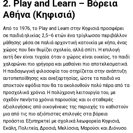
2. Play and Learn – Βόρεια
Αθήνα (Κηφισιά)
Από το 1976, το Play and Learn στην Κηφισιά προσφέρει
σε παιδιά ηλικίας 2,5–6 ετών ένα τρίγλωσσο περιβάλλον
μάθησης μέσα σε παλιά αρχοντική κατοικία με κήπο, ένας
χώρος που δεν θυμίζει σχολείο, αλλά σπίτι. Η επιλογή
αυτή δεν είναι τυχαία: όταν ο χώρος είναι οικείος, το παιδί
χαλαρώνει πιο γρήγορα και μαθαίνει πιο αποτελεσματικά.
Η παιδαγωγική φιλοσοφία του στηρίζεται στην ανάπτυξη
αυτοπεποίθησης και ανεξαρτησίας, ώστε τα παιδιά να
αποκτούν εφόδια που θα τα ακολουθούν πολύ πέρα από τα
προσχολικά χρόνια. Η πολύχρονη λειτουργία του, με
σχεδόν πενήντα χρόνια παρουσίας και οι σταθερές
αξιολογήσεις από οικογένειες της περιοχής το καθιστούν
μια από τις πιο αξιόπιστες επιλογές στα βόρεια
προάστια. Εξυπηρετεί με σχολικά λεωφορεία Κηφισιά,
Εκάλη, Πολιτεία, Δροσιά, Μελίσσια, Μαρούσι και Διόνυσο.