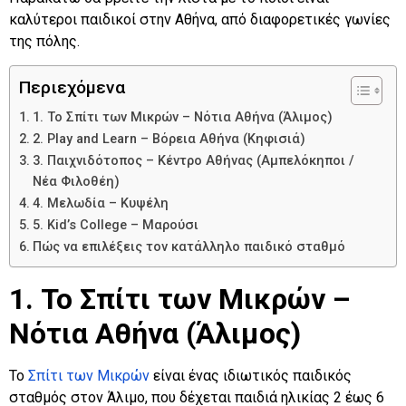
καλύτεροι παιδικοί στην Αθήνα, από διαφορετικές γωνίες
της πόλης.
Περιεχόμενα
1. Το Σπίτι των Μικρών – Νότια Αθήνα (Άλιμος)
2. Play and Learn – Βόρεια Αθήνα (Κηφισιά)
3. Παιχνιδότοπος – Κέντρο Αθήνας (Αμπελόκηποι /
Νέα Φιλοθέη)
4. Μελωδία – Κυψέλη
5. Kid’s College – Μαρούσι
Πώς να επιλέξεις τον κατάλληλο παιδικό σταθμό
1. Το Σπίτι των Μικρών –
Νότια Αθήνα (Άλιμος)
Το
Σπίτι των Μικρών
είναι ένας ιδιωτικός παιδικός
σταθμός στον Άλιμο, που δέχεται παιδιά ηλικίας 2 έως 6