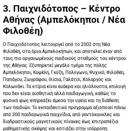
3. Παιχνιδότοπος – Κέντρο
Αθήνας (Αμπελόκηποι / Νέα
Φιλοθέη)
Ο Παιχνιδότοπος λειτουργεί από το 2002 στη Νέα
Φιλοθέη, στα όρια Αμπελοκήπων, και αποτελεί έναν από
τους πιο οργανωμένους παιδικούς σταθμούς του κέντρου
της Αθήνας. Εξυπηρετεί μεγάλο τμήμα της πόλης:
Αμπελόκηποι, Κυψέλη, Γκύζη, Πολύγωνο, Ψυχικό, Φιλοθέη,
Παπάγου, Ζωγράφου, Ιλίσια, Γαλάτσι, Χολαργός και
Κολωνάκι. Τα κτίρια είναι ευάερα και ηλιόλουστα, επιλογή
που δεν είναι αισθητική αλλά παιδαγωγική, καθώς το
φυσικό φως επηρεάζει άμεσα την υγεία και τη διάθεση
των παιδιών. Το εκπαιδευτικό πρόγραμμα αξιοποιεί πάνω
από 300 παιδαγωγικά παιχνίδια, από γαντόκουκλες και
διαδραστικούς μαγνητικούς πίνακες έως επιτραπέζια
μαθηματικής σκέψης και εστιάζει στην ισόρροπη