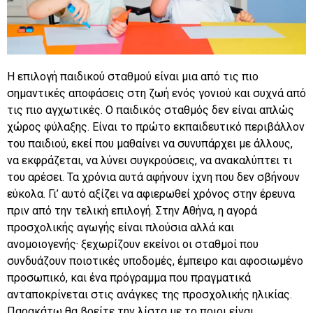
Η επιλογή παιδικού σταθμού είναι μια από τις πιο
σημαντικές αποφάσεις στη ζωή ενός γονιού και συχνά από
τις πιο αγχωτικές. Ο παιδικός σταθμός δεν είναι απλώς
χώρος φύλαξης. Είναι το πρώτο εκπαιδευτικό περιβάλλον
του παιδιού, εκεί που μαθαίνει να συνυπάρχει με άλλους,
να εκφράζεται, να λύνει συγκρούσεις, να ανακαλύπτει τι
του αρέσει. Τα χρόνια αυτά αφήνουν ίχνη που δεν σβήνουν
εύκολα. Γι’ αυτό αξίζει να αφιερωθεί χρόνος στην έρευνα
πριν από την τελική επιλογή. Στην Αθήνα, η αγορά
προσχολικής αγωγής είναι πλούσια αλλά και
ανομοιογενής· ξεχωρίζουν εκείνοι οι σταθμοί που
συνδυάζουν ποιοτικές υποδομές, έμπειρο και αφοσιωμένο
προσωπικό, και ένα πρόγραμμα που πραγματικά
ανταποκρίνεται στις ανάγκες της προσχολικής ηλικίας.
Παρακάτω θα βρείτε την λίστα με το ποιοι είναι