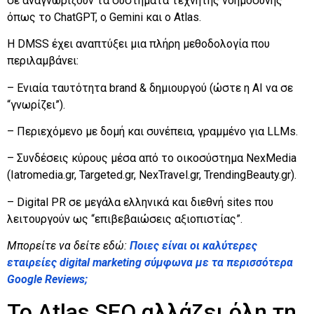
σε αναγνωρίζουν τα συστήματα τεχνητής νοημοσύνης
όπως το ChatGPT, ο Gemini και ο Atlas.
Η DMSS έχει αναπτύξει μια πλήρη μεθοδολογία που
περιλαμβάνει:
– Ενιαία ταυτότητα brand & δημιουργού (ώστε η AI να σε
“γνωρίζει”).
– Περιεχόμενο με δομή και συνέπεια, γραμμένο για LLMs.
– Συνδέσεις κύρους μέσα από το οικοσύστημα NexMedia
(Iatromedia.gr, Targeted.gr, NexTravel.gr, TrendingBeauty.gr).
– Digital PR σε μεγάλα ελληνικά και διεθνή sites που
λειτουργούν ως “επιβεβαιώσεις αξιοπιστίας”.
Μπορείτε να δείτε εδώ:
Ποιες είναι οι καλύτερες
εταιρείες digital marketing σύμφωνα με τα περισσότερα
Google Reviews;
Το Atlas SEO αλλάζει όλη τη