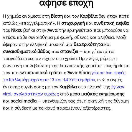
άφησε εποχή
Η χημεία ανάμεσα στη
Βίσση
και τον
Καρβέλα
δεν ήταν ποτέ
απλώς «επαγγελματική». Η
στιχουργική
και
συνθετική ευφυΐα
του
Νίκου
βρήκε στην
Άννα
την ερμηνεύτρια που μπορούσε να
ντύσει κάθε συναίσθημα με φωνή, σθένος και αλήθεια. Μαζί,
έφεραν στην ελληνική μουσική μια
θεατρικότητα
και
συναισθηματικό βάθος
που
σπανίζει
— και γι’ αυτό τα
τραγούδια τους αντέχουν στο χρόνο. Πριν λίγες μέρες, η
ζωντανή επιβεβαίωση της διαχρονικής χημείας τους ήρθε με
τον πιο
εντυπωσιακό τρόπο
: η
Άννα Βίσση
γέμισε δύο φορές
το Καλλιμάρμαρο στις 13 και 14 Σεπτεμβρίου
, ενώ στιγμές
έντονης συγκίνησης με τον
Καρβέλα
στο πλευρό της
έγιναν
viral, σχολιάστηκαν ευρέως
από
μέσα μαζικής ενημέρωσης
και
social media
— υπενθυμίζοντας ότι η σκηνική της δύναμη
και η σύνδεση με το κοινό παραμένουν αξεπέραστες.