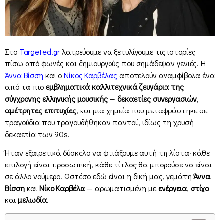
Στο
Targeted.gr
λατρεύουμε να ξετυλίγουμε τις ιστορίες
πίσω από φωνές και δημιουργούς που σημάδεψαν γενιές. Η
Άννα Βίσση
και ο
Νίκος Καρβέλας
αποτελούν αναμφίβολα ένα
από τα πιο
εμβληματικά καλλιτεχνικά ζευγάρια της
σύγχρονης ελληνικής μουσικής
—
δεκαετίες συνεργασιών
,
αμέτρητες επιτυχίες
, και μια χημεία που μεταφράστηκε σε
τραγούδια που τραγουδήθηκαν παντού, ιδίως τη χρυσή
δεκαετία των 90s.
Ήταν εξαιρετικά δύσκολο να φτιάξουμε αυτή τη λίστα· κάθε
επιλογή είναι προσωπική, κάθε τίτλος θα μπορούσε να είναι
σε άλλο νούμερο. Ωστόσο εδώ είναι η δική μας, γεμάτη
Άννα
Βίσση
και
Νίκο Καρβέλα
— αρωματισμένη με
ενέργεια
,
στίχο
και
μελωδία
.