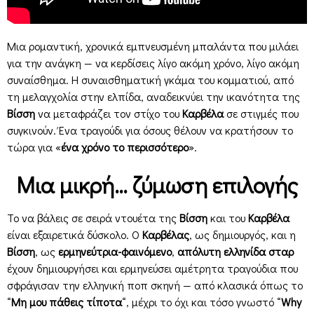
Μια ρομαντική, χρονικά εμπνευσμένη μπαλάντα που μιλάει
για την ανάγκη — να κερδίσεις λίγο ακόμη χρόνο, λίγο ακόμη
συναίσθημα. Η συναισθηματική γκάμα του κομματιού, από
τη μελαγχολία στην ελπίδα, αναδεικνύει την ικανότητα της
Βίσση
να μεταφράζει τον στίχο του
Καρβέλα
σε στιγμές που
συγκινούν. Ένα τραγούδι για όσους θέλουν να κρατήσουν το
τώρα για «
ένα χρόνο το περισσότερο
».
Μια μικρή… ζύμωση επιλογής
Το να βάλεις σε σειρά ντουέτα της
Βίσση
και του
Καρβέλα
είναι εξαιρετικά δύσκολο. Ο
Καρβέλας
, ως δημιουργός, και η
Βίσση
, ως
ερμηνεύτρια-φαινόμενο
,
απόλυτη ελληνίδα σταρ
έχουν δημιουργήσει και ερμηνεύσει αμέτρητα τραγούδια που
σφράγισαν την ελληνική ποπ σκηνή — από κλασικά όπως το
“
Μη μου πάθεις τίποτα
“, μέχρι το όχι και τόσο γνωστό “
Why