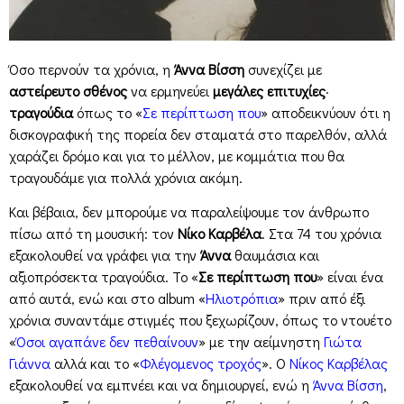
Όσο περνούν τα χρόνια, η
Άννα Βίσση
συνεχίζει με
αστείρευτο σθένος
να ερμηνεύει
μεγάλες επιτυχίες
·
τραγούδια
όπως το «
Σε περίπτωση που
» αποδεικνύουν ότι η
δισκογραφική της πορεία δεν σταματά στο παρελθόν, αλλά
χαράζει δρόμο και για το μέλλον, με κομμάτια που θα
τραγουδάμε για πολλά χρόνια ακόμη.
Και βέβαια, δεν μπορούμε να παραλείψουμε τον άνθρωπο
πίσω από τη μουσική: τον
Νίκο Καρβέλα
. Στα 74 του χρόνια
εξακολουθεί να γράφει για την
Άννα
θαυμάσια και
αξιοπρόσεκτα τραγούδια. Το «
Σε περίπτωση που
» είναι ένα
από αυτά, ενώ και στο album «
Ηλιοτρόπια
» πριν από έξι
χρόνια συναντάμε στιγμές που ξεχωρίζουν, όπως το ντουέτο
«
Όσοι αγαπάνε δεν πεθαίνουν
» με την αείμνηστη
Γιώτα
Γιάννα
αλλά και το «
Φλέγομενος τροχός
». Ο
Νίκος Καρβέλας
εξακολουθεί να εμπνέει και να δημιουργεί, ενώ η
Άννα Βίσση
,