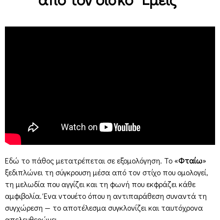
Εδώ το πάθος μετατρέπεται σε εξομολόγηση. Το «
Φταίω
»
ξεδιπλώνει τη σύγκρουση μέσα από τον στίχο που ομολογεί,
τη μελωδία που αγγίζει και τη φωνή που εκφράζει κάθε
αμφιβολία. Ένα ντουέτο όπου η αντιπαράθεση συναντά τη
συγχώρεση — το αποτέλεσμα συγκλονίζει και ταυτόχρονα
απελευθερώνει.