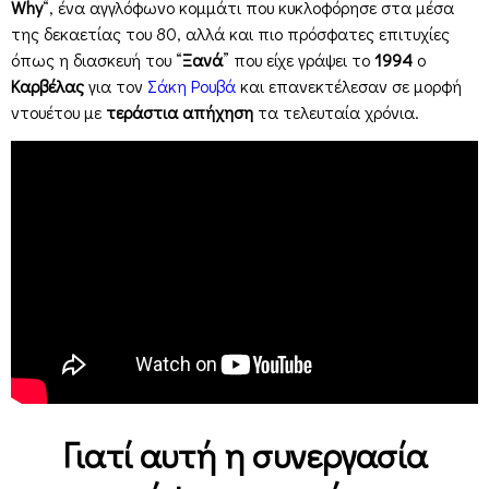
Why
“, ένα αγγλόφωνο κομμάτι που κυκλοφόρησε στα μέσα
της δεκαετίας του 80, αλλά και πιο πρόσφατες επιτυχίες
όπως η διασκευή του “
Ξανά
” που είχε γράψει το
1994
ο
Καρβέλας
για τον
Σάκη Ρουβά
και επανεκτέλεσαν σε μορφή
ντουέτου με
τεράστια απήχηση
τα τελευταία χρόνια.
Γιατί αυτή η συνεργασία