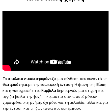
Το
απόλυτο ντουέτο-ρομάντζο
: μια σύνθεση που συναντά τη
θεατρικότητα
με την
εσωτερική ένταση
. Η φωνή της
Βίσση
και η «υπογραφή» του
Καρβέλα
δημιουργούν μια στιγμή που
αγγίζει βαθιά την ψυχή — κομμάτια σαν κι αυτό μένουν
χαραγμένα στη μνήμη, όχι μόνο για τη μελωδία, αλλά και για
την ένταση και τη ζωντάνια που εκπέμπουν.