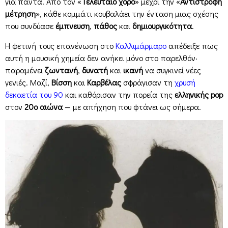
για πάντα. Από τον «
Τελευταίο χορό
» μέχρι την «
Αντίστροφη
μέτρηση
», κάθε κομμάτι κουβαλάει την ένταση μιας σχέσης
που συνδύασε
έμπνευση
,
πάθος
και
δημιουργικότητα
.
Η φετινή τους επανένωση στο
Καλλιμάρμαρο
απέδειξε πως
αυτή η μουσική χημεία δεν ανήκει μόνο στο παρελθόν·
παραμένει
ζωντανή
,
δυνατή
και
ικανή
να συγκινεί νέες
γενιές. Μαζί,
Βίσση
και
Καρβέλας
σφράγισαν τη
χρυσή
δεκαετία του 90
και καθόρισαν την πορεία της
ελληνικής pop
στον
20ο αιώνα
— με απήχηση που φτάνει ως σήμερα.