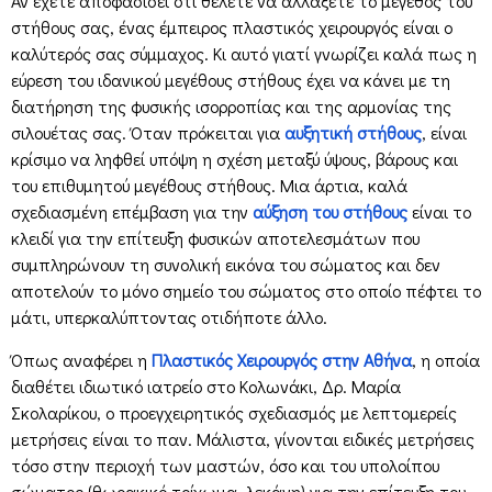
Αν έχετε αποφασίσει ότι θέλετε να αλλάξετε το μέγεθος του
στήθους σας, ένας έμπειρος πλαστικός χειρουργός είναι ο
καλύτερός σας σύμμαχος. Κι αυτό γιατί γνωρίζει καλά πως η
εύρεση του ιδανικού μεγέθους στήθους έχει να κάνει με τη
διατήρηση της φυσικής ισορροπίας και της αρμονίας της
σιλουέτας σας. Όταν πρόκειται για
αυξητική στήθους
, είναι
κρίσιμο να ληφθεί υπόψη η σχέση μεταξύ ύψους, βάρους και
του επιθυμητού μεγέθους στήθους. Μια άρτια, καλά
σχεδιασμένη επέμβαση για την
αύξηση του στήθους
είναι το
κλειδί για την επίτευξη φυσικών αποτελεσμάτων που
συμπληρώνουν τη συνολική εικόνα του σώματος και δεν
αποτελούν το μόνο σημείο του σώματος στο οποίο πέφτει το
μάτι, υπερκαλύπτοντας οτιδήποτε άλλο.
Όπως αναφέρει η
Πλαστικός Χειρουργός στην Αθήνα
, η οποία
διαθέτει ιδιωτικό ιατρείο στο Κολωνάκι, Δρ. Μαρία
Σκολαρίκου, ο προεγχειρητικός σχεδιασμός με λεπτομερείς
μετρήσεις είναι το παν. Μάλιστα, γίνονται ειδικές μετρήσεις
τόσο στην περιοχή των μαστών, όσο και του υπολοίπου
σώματος (θωρακικό τοίχωμα, λεκάνη) για την επίτευξη του