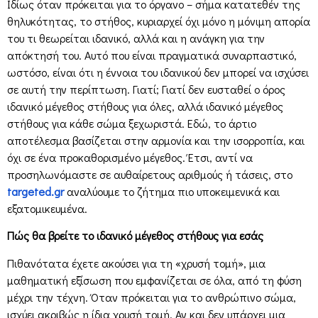
Ιδίως όταν πρόκειται για το όργανο – σήμα κατατεθέν της
θηλυκότητας, το στήθος, κυριαρχεί όχι μόνο η μόνιμη απορία
του τι θεωρείται ιδανικό, αλλά και η ανάγκη για την
απόκτησή του. Αυτό που είναι πραγματικά συναρπαστικό,
ωστόσο, είναι ότι η έννοια του ιδανικού δεν μπορεί να ισχύσει
σε αυτή την περίπτωση. Γιατί; Γιατί δεν ευσταθεί ο όρος
ιδανικό μέγεθος στήθους για όλες, αλλά ιδανικό μέγεθος
στήθους για κάθε σώμα ξεχωριστά. Εδώ, το άρτιο
αποτέλεσμα βασίζεται στην αρμονία και την ισορροπία, και
όχι σε ένα προκαθορισμένο μέγεθος. Έτσι, αντί να
προσηλωνόμαστε σε αυθαίρετους αριθμούς ή τάσεις, στο
targeted.gr
αναλύουμε το ζήτημα πιο υποκειμενικά και
εξατομικευμένα.
Πώς θα βρείτε το ιδανικό μέγεθος στήθους για εσάς
Πιθανότατα έχετε ακούσει για τη «χρυσή τομή», μια
μαθηματική εξίσωση που εμφανίζεται σε όλα, από τη φύση
μέχρι την τέχνη. Όταν πρόκειται για το ανθρώπινο σώμα,
ισχύει ακριβώς η ίδια χρυσή τομή. Αν και δεν υπάρχει μια