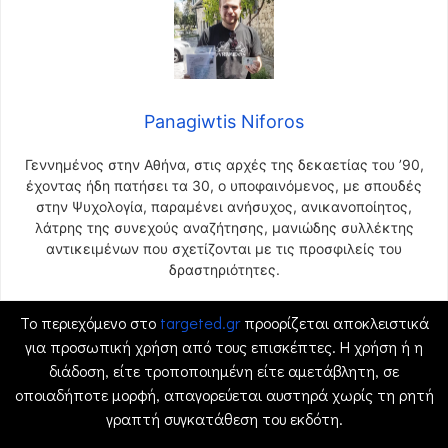
Panagiwtis Niforos
Γεννημένος στην Αθήνα, στις αρχές της δεκαετίας του ’90,
έχοντας ήδη πατήσει τα 30, ο υποφαινόμενος, με σπουδές
στην Ψυχολογία, παραμένει ανήσυχος, ανικανοποίητος,
λάτρης της συνεχούς αναζήτησης, μανιώδης συλλέκτης
αντικειμένων που σχετίζονται με τις προσφιλείς του
δραστηριότητες.
Το περιεχόμενο στο
targeted.gr
προορίζεται αποκλειστικά
για προσωπική χρήση από τους επισκέπτες. Η χρήση ή η
διάδοση, είτε τροποποιημένη είτε αμετάβλητη, σε
οποιαδήποτε μορφή, απαγορεύεται αυστηρά χωρίς τη ρητή
γραπτή συγκατάθεση του εκδότη.