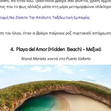
nsavers, θα ήταν εδώ. Γρανιτένιοι βράχοι σαν γλυπτά, χρυσή άμμ
ς που το φως αλλάζει μέσα στη μέρα μεταμορφώνει ολόκληρο 
ιγμή Να Ζήσετε Την Απόλυτη Ταξιδιωτική Εμπειρία;
δύση του ήλιου, όταν οι βράχοι παίρνουν ροζ-πορτοκαλί απόχρωση
4. Playa del Amor (Hidden Beach) – Μεξικό
Νησιά Marieta, κοντά στο Puerto Vallarta