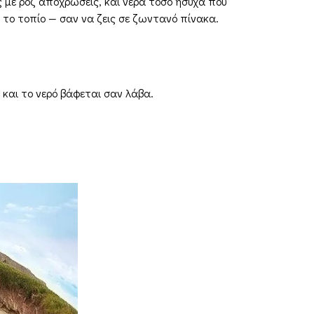
ος με ροζ αποχρώσεις, και νερά τόσο ήσυχα που
το τοπίο — σαν να ζεις σε ζωντανό πίνακα.
 και το νερό βάφεται σαν λάβα.