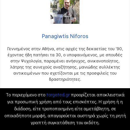
Panagiwtis Niforos
Γεννημένος στην Αθήνα, στις αρχές της δεκαετίας του ’90,
έχοντας ήδη πατήσει τα 30, ο υποφαινόμενος, με σπουδές
στην Ψυχολογία, παραμένει ανήσυχος, ανικανοποίητος,
λάτρης της συνεχούς αναζήτησης, μανιώδης συλλέκτης
αντικειμένων που σχετίζονται με τις προσφιλείς του
δραστηριότητες.
Το περιεχόμενο στο
targeted.gr
προορίζεται αποκλειστικά
για προσωπική χρήση από τους επισκέπτες. Η χρήση ή η
διάδοση, είτε τροποποιημένη είτε αμετάβλητη, σε
οποιαδήποτε μορφή, απαγορεύεται αυστηρά χωρίς τη ρητή
γραπτή συγκατάθεση του εκδότη.