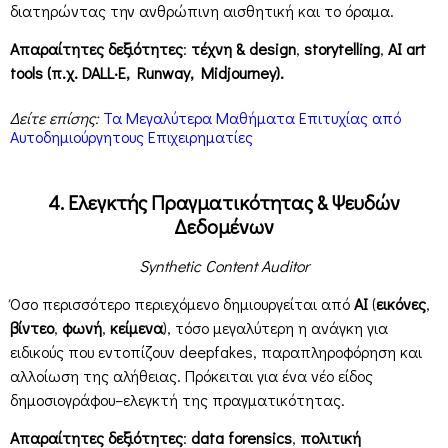
διατηρώντας την ανθρώπινη αισθητική και το όραμα.
Απαραίτητες δεξιότητες
:
τέχνη & design
,
storytelling
,
AI art
tools (π.χ. DALL·E, Runway, Midjourney).
Δείτε επίσης:
Τα Μεγαλύτερα Μαθήματα Επιτυχίας από
Αυτοδημιούργητους Επιχειρηματίες
4. Ελεγκτής Πραγματικότητας & Ψευδών
Δεδομένων
Synthetic Content Auditor
Όσο περισσότερο περιεχόμενο δημιουργείται από
ΑΙ
(
εικόνες
,
βίντεο
,
φωνή
,
κείμενα
), τόσο μεγαλύτερη η ανάγκη για
ειδικούς που εντοπίζουν deepfakes, παραπληροφόρηση και
αλλοίωση της αλήθειας. Πρόκειται για ένα νέο είδος
δημοσιογράφου–ελεγκτή της πραγματικότητας.
Απαραίτητες δεξιότητες
:
data forensics
,
πολιτική