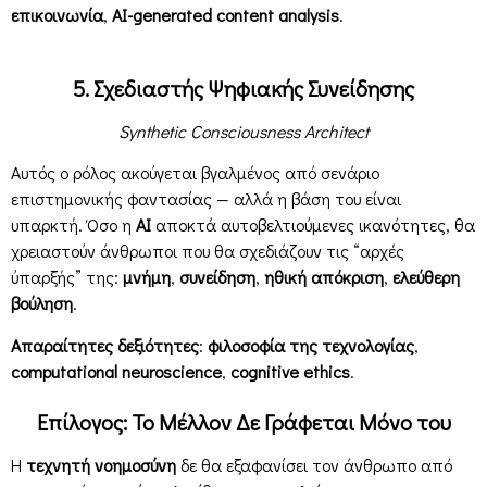
επικοινωνία
,
AI-generated content analysis
.
5. Σχεδιαστής Ψηφιακής Συνείδησης
Synthetic Consciousness Architect
Αυτός ο ρόλος ακούγεται βγαλμένος από σενάριο
επιστημονικής φαντασίας — αλλά η βάση του είναι
υπαρκτή. Όσο η
AI
αποκτά αυτοβελτιούμενες ικανότητες, θα
χρειαστούν άνθρωποι που θα σχεδιάζουν τις “αρχές
ύπαρξής” της:
μνήμη
,
συνείδηση
,
ηθική απόκριση
,
ελεύθερη
βούληση
.
Απαραίτητες δεξιότητες
:
φιλοσοφία της τεχνολογίας
,
computational neuroscience
,
cognitive ethics
.
Επίλογος: Το Μέλλον Δε Γράφεται Μόνο του
Η
τεχνητή νοημοσύνη
δε θα εξαφανίσει τον άνθρωπο από