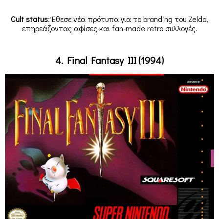
Cult status
: Έθεσε νέα πρότυπα για το branding του Zelda,
επηρεάζοντας αφίσες και fan-made retro συλλογές.
4. Final Fantasy III (1994)