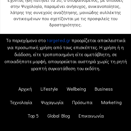
έχοντας ήδη πατήσει τα 30, ο υποφαινόμενος, με σπουδές
στην Ψυχολογία, παραμένει ανήσυχος, ανικανοποίητος,
λάτρης της συνεχούς αναζήτησης, μανιώδης συλλέκτης
αντικειμένων που σχετίζονται με τις προσφιλείς του
δραστηριότητες.
Το περιεχόμενο στο
targeted.gr
προορίζεται αποκλειστικά
για προσωπική χρήση από τους επισκέπτες. Η χρήση ή η
διάδοση, είτε τροποποιημένη είτε αμετάβλητη, σε
οποιαδήποτε μορφή, απαγορεύεται αυστηρά χωρίς τη ρητή
γραπτή συγκατάθεση του εκδότη.
Αρχική
Lifestyle
Wellbeing
Business
Τεχνολογία
Ψυχαγωγία
Πρόσωπα
Marketing
Top 5
Global Blog
Επικοινωνία