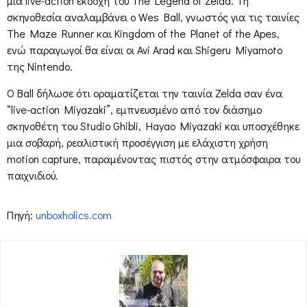
μια live-action εκδοχή του The Legend of Zelda. Τη
σκηνοθεσία αναλαμβάνει ο Wes Ball, γνωστός για τις ταινίες
The Maze Runner και Kingdom of the Planet of the Apes,
ενώ παραγωγοί θα είναι οι Avi Arad και Shigeru Miyamoto
της Nintendo.
Ο Ball δήλωσε ότι οραματίζεται την ταινία Zelda σαν ένα
“live-action Miyazaki”, εμπνευσμένο από τον διάσημο
σκηνοθέτη του Studio Ghibli, Hayao Miyazaki και υποσχέθηκε
μια σοβαρή, ρεαλιστική προσέγγιση με ελάχιστη χρήση
motion capture, παραμένοντας πιστός στην ατμόσφαιρα του
παιχνιδιού.
Πηγή:
unboxholics.com