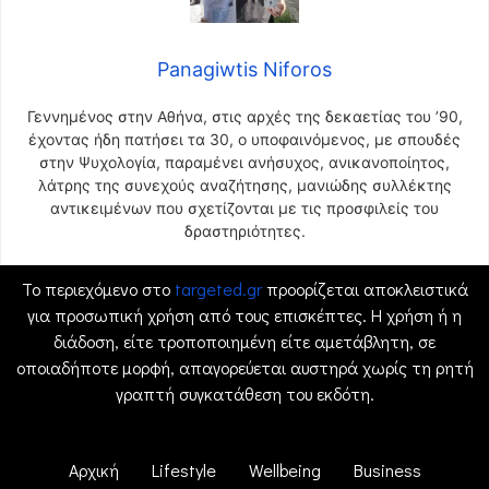
Panagiwtis Niforos
Γεννημένος στην Αθήνα, στις αρχές της δεκαετίας του ’90,
έχοντας ήδη πατήσει τα 30, ο υποφαινόμενος, με σπουδές
στην Ψυχολογία, παραμένει ανήσυχος, ανικανοποίητος,
λάτρης της συνεχούς αναζήτησης, μανιώδης συλλέκτης
αντικειμένων που σχετίζονται με τις προσφιλείς του
δραστηριότητες.
Το περιεχόμενο στο
targeted.gr
προορίζεται αποκλειστικά
για προσωπική χρήση από τους επισκέπτες. Η χρήση ή η
διάδοση, είτε τροποποιημένη είτε αμετάβλητη, σε
οποιαδήποτε μορφή, απαγορεύεται αυστηρά χωρίς τη ρητή
γραπτή συγκατάθεση του εκδότη.
Αρχική
Lifestyle
Wellbeing
Business