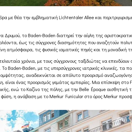
 Spa με θέα την εμβληματική Lichtentaler Allee και περιτριγυρισ
α Δρυμού, το Baden-Baden διατηρεί την αίγλη της αριστοκρατι
πολέοντα, έως τις σύγχρονες διασημότητες που αναζητούν πολυ
ένη ατμόσφαιρα, τις φυσικές ιαματικές πηγές και τη μοναδική τ
 τελευταία χρόνια, με τους σύγχρονους ταξιδιώτες να επενδύουν 
Το Baden-Baden, με τις υπερσύγχρονες ιατρικές κλινικές, τα πολ
 κομψότητας, αναδεικνύεται σε απόλυτο προορισμό αναζωογόνη
, είναι ένας προορισμός γεμάτος εμπειρίες. Μια επίσκεψη στο F
σικής, ενώ το Καζίνο της πόλης, με την Belle Époque αισθητική
 φύση, η ανάβαση με το Merkur Funicular στο όρος Merkur προσ