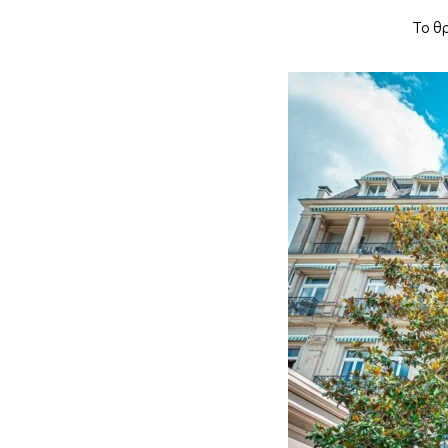
Το θρ