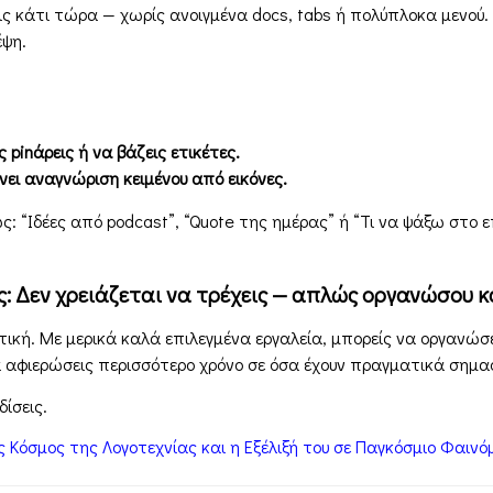
ις κάτι τώρα — χωρίς ανοιγμένα docs, tabs ή πολύπλοκα μενού. Ι
έψη.
 pinάρεις ή να βάζεις ετικέτες.
νει αναγνώριση κειμένου από εικόνες.
: “Ιδέες από podcast”, “Quote της ημέρας” ή “Τι να ψάξω στο ε
ς: Δεν χρειάζεται να τρέχεις — απλώς οργανώσου 
κή. Με μερικά καλά επιλεγμένα εργαλεία, μπορείς να οργανώσει
α αφιερώσεις περισσότερο χρόνο σε όσα έχουν πραγματικά σημα
ίσεις.
 Κόσμος της Λογοτεχνίας και η Εξέλιξή του σε Παγκόσμιο Φαινό