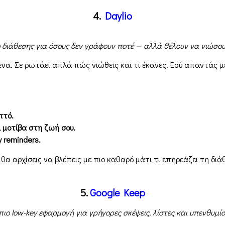
4.
Daylio
 διάθεσης για όσους δεν γράφουν ποτέ — αλλά θέλουν να νιώσο
ενα. Σε ρωτάει απλά πώς νιώθεις και τι έκανες. Εσύ απαντάς με 
πτό.
ι μοτίβα στη ζωή σου.
y reminders.
 θα αρχίσεις να βλέπεις με πιο καθαρό μάτι τι επηρεάζει τη διά
5.
Google Keep
πιο low-key εφαρμογή για γρήγορες σκέψεις, λίστες και υπενθυμίσ