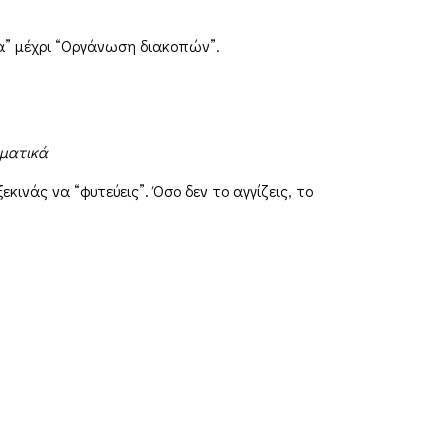
ρα” μέχρι “Οργάνωση διακοπών”.
γματικά
ινάς να “φυτεύεις”. Όσο δεν το αγγίζεις, το