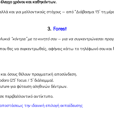
 έλεγχο χρόνου και καθηκόντων.
αλλά και για μελλοντικούς στόχους — από “Διάβασμα 15’ τη μέ
3.
Forest
γλυκιά “κόντρα” με το κινητό σου — για να συγκεντρώνεσαι πρα
ου θες να συγκεντρωθείς, αφήνεις κάτω το τηλέφωνό σου και ξεκ
ς και όσους θέλουν πραγματική αποσύνδεση.
oro (25’ focus / 5’ διάλειμμα).
Future για φύτευση αληθινών δέντρων.
ε περιβαλλοντικό αντίκτυπο.
ξ αποστάσεως την ιδανική επιλογή εκπαίδευσης