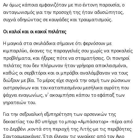
Αν όμως κάποια εμφανιζόταν με πιο έντονη παρουσία, ο
ανταγωνισμός για την προσοχή της ήταν αδυσώπητος,
συχνά οδηγώντας σε καυγάδες και τραυματισμούς.
Οι καλοί και οι κακοί πελάτες
Η μαγκιά στα σκυλάδικα σήμαινε ότι φερνόσουν με
κιμπαριλίκι, έκανες τις παραγγελιές σου χωρίς να προκαλείς
προβλήματα, και ήξερες πότε να σταματήσεις. Οι πονηροί
πελάτες που δεν πλήρωναν ήταν γρήγορα αποκλεισμένοι,
καθώς οι σερβιτόροι και οι μπράβοι αναλάμβαναν να τους
διώξουν με βία. Το μέρος είχε συχνά την οσμή των ρώσικων
οιστρογόνων και του καταπιεσμένου μεσήλικα αγρότη που
ψάχνει εναγωνίως, ν’ ακουμπήσει κάπου το εφάπαξ των
γηρατειών του.
Για την σεξουαλική εξυπηρέτηση των αρσενικών της
δεκαετίας του 80 υπήρχε το μπαρ «Αμπάσατορ» -πέρα από
το Δερβένι ,κοντά στη περιοχή της Λιτής-με τις περιβόητες
Σαντοαμερικάνες. Έτσι έλεγαν τις γυναίκες από τον Αγιο