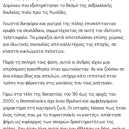
Δομίνικο που εξυπηρέτησαν το θεσμό της σεξουαλικής
δουλείας πολύ πριν τις Ρωσίδες.
Γνωστοί δικηγόροι και γιατροί της πόλης επισκέπτονταν
κρυφά τα σκυλάδικα, συμμετέχοντας σε αυτή την ιδιότυπη
τελετουργία. Τα μαγαζιά αυτά αποτελούσαν επίσης χώρους
για ιδιωτικές συναυλίες από καλλιτέχνες της εποχής, σε
κλειστά κυκλώματα πελατών.
Παρά τη σκληρή τους φύση, αυτοί οι άνδρες είχαν μια
απρόσμενη ευαισθησία όταν ερωτεύονταν. Αν και ζούσαν σε
ένα κόσμο βίας και απειλών, υπήρχε κάτι ιπποτικό στον
τρόπο που φέρονταν στις γυναίκες που τους γοήτευαν.
Γύρω στα τέλη της δεκαετίας του ’80 έως τις αρχές του
2000, η Θεσσαλονίκη είχε έναν θρυλικό και αμφιλεγόμενο
χαρακτήρα στη νυχτερινή ζωή. Οι ιστορίες λέγανε πως ήταν
ένας τύπος που, με το παρατσούκλι «ο κοντός», απέκτησε
φήμη ως κυρίαρχος των σκιερών δραστηριοτήτων της
πόλης. Δεν ήταν λίγοι αυτοί που τον έβλεπαν με δέος, ακόμα