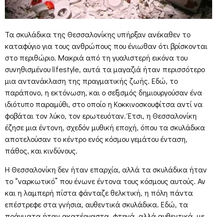
Τα σκυλάδικα της Θεσσαλονίκης υπήρξαν ανέκαθεν το
καταφύγιο για τους ανθρώπους που ένιωθαν ότι βρίσκονται
στο περιθώριο. Μακριά από τη γυαλιστερή εικόνα του
συνηθισμένου lifestyle, αυτά τα μαγαζιά ήταν περισσότερο
μια αντανάκλαση της πραγματικής ζωής. Εδώ, το
παράπονο, η εκτόνωση, και ο σεξισμός δημιουργούσαν ένα
ιδιότυπο παραμύθι, στο οποίο η Κοκκινοσκουφίτσα αντί να
φοβάται τον λύκο, τον ερωτευόταν. Έτσι, η Θεσσαλονίκη
έζησε μια έντονη, σχεδόν μυθική εποχή, όπου τα σκυλάδικα
αποτελούσαν το κέντρο ενός κόσμου γεμάτου ένταση,
πάθος, και κινδύνους.
Η Θεσσαλονίκη δεν ήταν επαρχία, αλλά τα σκυλάδικα ήταν
το “ναρκωτικό” που ένωνε έντονα τους κόσμους αυτούς. Αν
και η λαμπερή πίστα φάνταζε θελκτική, η πόλη πάντα
επέστρεφε στα γνήσια, αυθεντικά σκυλάδικα. Εδώ, τα
πράγματα ήταν ακατέργαστα, φτηνά, αλλά αυθεντικά, με