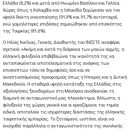
Ελλάδα (8,2%) και μετά από Ηνωμένο Βασίλειο και Γαλλία.
Χώρες όπως η Κολομβία και η Ισλανδία ξεχώρισαν για τον
υψηλό δείκτη ικανοποίησης (91,9% και 91,7% αντίστοιχα),
ενώ χαμηλότερες επιδόσεις σημειώθηκαν από επισκέπτες
της Τουρκίας (81,6%).
Ο Ηλίας Κικίλιας, Γενικός Διευθυντής του ΙΝΣΕΤΕ αναφέρει
σχετικά: «Ακόμη και κατά τη διάρκεια των μηνών αιχμής, η
ελληνική φιλοξενία επιβεβαιώνει την ικανότητά της να
ανταποκρίνεται αποτελεσματικά στις ανάγκες των
επισκεπτών τόσο σε δημοφιλείς όσο και σε
αναπτυσσόμενους προορισμούς όπως η Ήπειρος και η Δυτική
Μακεδονία. Η σταθερά υψηλή κατάταξη της Ελλάδας στις
αξιολογήσεις ξενοδοχείων στη Μεσόγειο αναδεικνύει τη
διαμονή σε ανταγωνιστικό μας πλεονέκτημα. Άλλωστε, η
φιλοξενία της χώρας γενικά και οι εργαζόμενοι του τομέα
ειδικά, αποτελούν τις ισχυρότερες διαστάσεις της ελληνικής
τουριστικής εμπειρίας. Το ζητούμενο, ωστόσο, είναι να
ενισχυθεί παράλληλα η ανταγωνιστικότητα της συνολικής