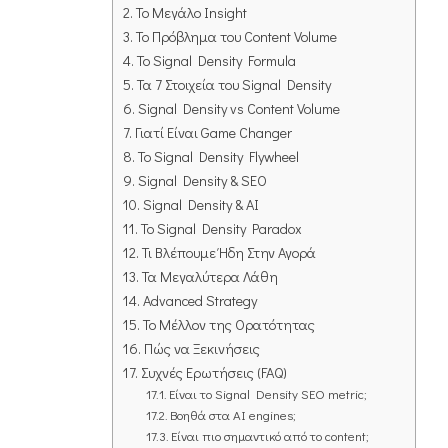
Το Μεγάλο Insight
Το Πρόβλημα του Content Volume
Το Signal Density Formula
Τα 7 Στοιχεία του Signal Density
Signal Density vs Content Volume
Γιατί Είναι Game Changer
Το Signal Density Flywheel
Signal Density & SEO
Signal Density & AI
Το Signal Density Paradox
Τι Βλέπουμε Ήδη Στην Αγορά
Τα Μεγαλύτερα Λάθη
Advanced Strategy
Το Μέλλον της Ορατότητας
Πώς να Ξεκινήσεις
Συχνές Ερωτήσεις (FAQ)
Είναι το Signal Density SEO metric;
Βοηθά στα AI engines;
Είναι πιο σημαντικό από το content;