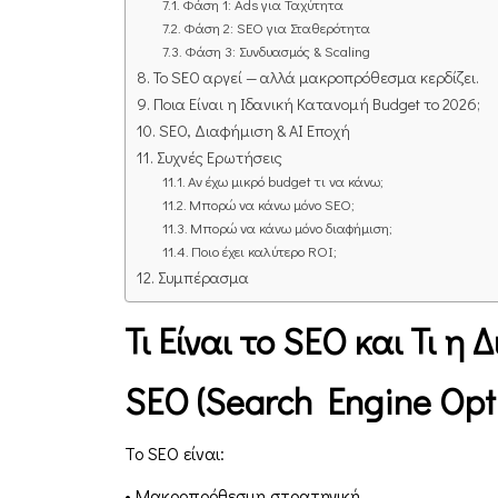
Φάση 1: Ads για Ταχύτητα
Φάση 2: SEO για Σταθερότητα
Φάση 3: Συνδυασμός & Scaling
Το SEO αργεί — αλλά μακροπρόθεσμα κερδίζει.
Ποια Είναι η Ιδανική Κατανομή Budget το 2026;
SEO, Διαφήμιση & AI Εποχή
Συχνές Ερωτήσεις
Αν έχω μικρό budget τι να κάνω;
Μπορώ να κάνω μόνο SEO;
Μπορώ να κάνω μόνο διαφήμιση;
Ποιο έχει καλύτερο ROI;
Συμπέρασμα
Τι Είναι το SEO και Τι η
SEO (Search Engine Opti
Το SEO είναι:
• Μακροπρόθεσμη στρατηγική