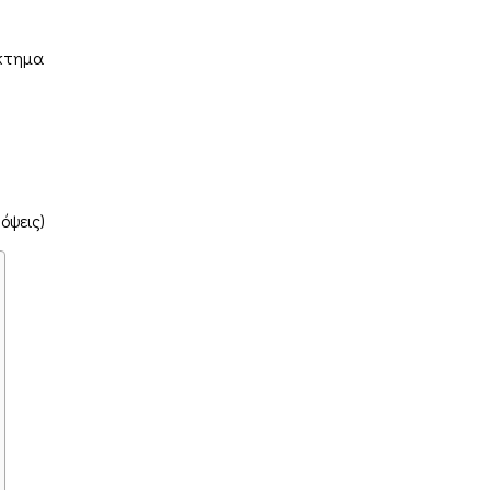
έκτημα
όψεις)