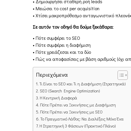
• Δημιουργήσει σταθερή ροή leads
• Μειώσει το cost per acquisition
• Χτίσει μακροπρόθεσμο ανταγωνιστικό πλεον
Σε αυτόν τον οδηγό θα δούμε ξεκάθαρα
:
• Πότε συμφέρει το SEO
• Πότε συμφέρει η διαφήμιση
• Πότε χρειάζεσαι και τα δύο
• Πώς να αποφασίσεις με βάση αριθμούς (όχι απ
Περιεχόμενα
Τι Είναι το SEO και Τι η Διαφήμιση (Στρατηγικά)
SEO (Search Engine Optimization)
Η Κεντρική Διαφορά
Πότε Πρέπει να Ξεκινήσεις με Διαφήμιση
Πότε Πρέπει να Ξεκινήσεις με SEO
Το Πραγματικό Λάθος: Να Διαλέξεις Μόνο Ένα
Η Στρατηγική 3 Φάσεων (Πρακτικό Πλάνο)