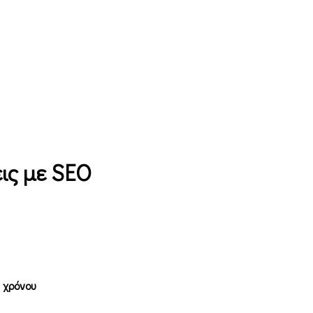
ις με SEO
 χρόνου