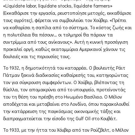
«Liquidate labor, liquidate stocks, liquidate farmers»
(Εκκαθάρισε την εργασία, ρευστοποίησε μετοχές, εκκαθάρισε
τους αγρότες), φέρεται να συμβουλεύει τον Χούβερ. «Πρέπει
να καθαρίσει η σαπίλα από το σύστημα. Το κόστος ζωής και
η πολυτέλεια θα πέσουν… οι τολμηροί θα πάρουν τα
συντρίμμια από τους ανίκανους». Αυτή η κυνική προσέγγιση
προκαλεί οργή, καθώς εκατομμύρια Αμερικανοί χάνουν τις
δουλειές και τις περιουσίες τους.
Το 1932, η δημοτικότητά του καταρρέει. Ο βουλευτής Ράιτ
Πάτμαν ξεκινά διαδικασίες καθαίρεσής του, κατηγορώντας
τον για σύγκρουση συμφερόντων. Ο Χούβερ, βλέποντας τη
θύελλα, τον απομακρύνει από το υπουργείο, προτείνοντάς
του τη θέση του πρέσβη στο Ηνωμένο Βασίλειο. Ο Μέλον
αποδέχεται και μεταβαίνει στο Λονδίνο, όπου παρακολουθεί
την κατάρρευση της παγκόσμιας οικονομικής τάξης και
διαπραγματεύεται την είσοδο της Gulf Oil στο Κουβέιτ.
Το 1933, με την ήττα του Χόυβερ από τον Ρούζβελτ, ο Μέλον