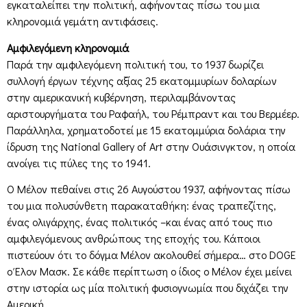
εγκαταλείπει την πολιτική, αφήνοντας πίσω του μια
κληρονομιά γεμάτη αντιφάσεις.
Αμφιλεγόμενη κληρονομιά
Παρά την αμφιλεγόμενη πολιτική του, το 1937 δωρίζει
συλλογή έργων τέχνης αξίας 25 εκατομμυρίων δολαρίων
στην αμερικανική κυβέρνηση, περιλαμβάνοντας
αριστουργήματα του Ραφαήλ, του Ρέμπραντ και του Βερμέερ.
Παράλληλα, χρηματοδοτεί με 15 εκατομμύρια δολάρια την
ίδρυση της National Gallery of Art στην Ουάσινγκτον, η οποία
ανοίγει τις πύλες της το 1941.
Ο Μέλον πεθαίνει στις 26 Αυγούστου 1937, αφήνοντας πίσω
του μια πολυσύνθετη παρακαταθήκη: ένας τραπεζίτης,
ένας ολιγάρχης, ένας πολιτικός –και ένας από τους πιο
αμφιλεγόμενους ανθρώπους της εποχής του. Κάποιοι
πιστεύουν ότι το δόγμα Μέλον ακολουθεί σήμερα… στο DOGE
ο Έλον Μασκ. Σε κάθε περίπτωση ο ίδιος ο Μέλον έχει μείνει
στην ιστορία ως μία πολιτική φυσιογνωμία που διχάζει την
Αμερική.