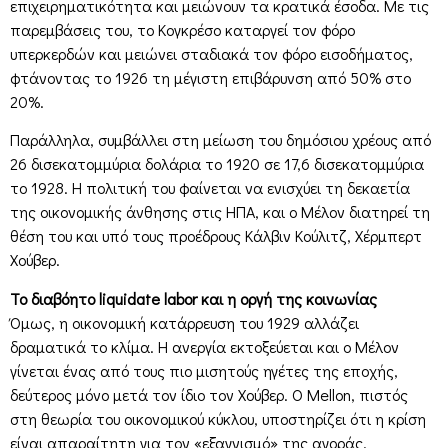
επιχειρηματικότητα και μειώνουν τα κρατικά έσοδα. Με τις
παρεμβάσεις του, το Κογκρέσο καταργεί τον φόρο
υπερκερδών και μειώνει σταδιακά τον φόρο εισοδήματος,
φτάνοντας το 1926 τη μέγιστη επιβάρυνση από 50% στο
20%.
Παράλληλα, συμβάλλει στη μείωση του δημόσιου χρέους από
26 δισεκατομμύρια δολάρια το 1920 σε 17,6 δισεκατομμύρια
το 1928. Η πολιτική του φαίνεται να ενισχύει τη δεκαετία
της οικονομικής άνθησης στις ΗΠΑ, και ο Μέλον διατηρεί τη
θέση του και υπό τους προέδρους Κάλβιν Κούλιτζ, Χέρμπερτ
Χούβερ.
Το διαβόητο liquidate labor και η οργή της κοινωνίας
Όμως, η οικονομική κατάρρευση του 1929 αλλάζει
δραματικά το κλίμα. Η ανεργία εκτοξεύεται και ο Μέλον
γίνεται ένας από τους πιο μισητούς ηγέτες της εποχής,
δεύτερος μόνο μετά τον ίδιο τον Χούβερ. Ο Mellon, πιστός
στη θεωρία του οικονομικού κύκλου, υποστηρίζει ότι η κρίση
είναι απαραίτητη για τον «εξαγνισμό» της αγοράς.