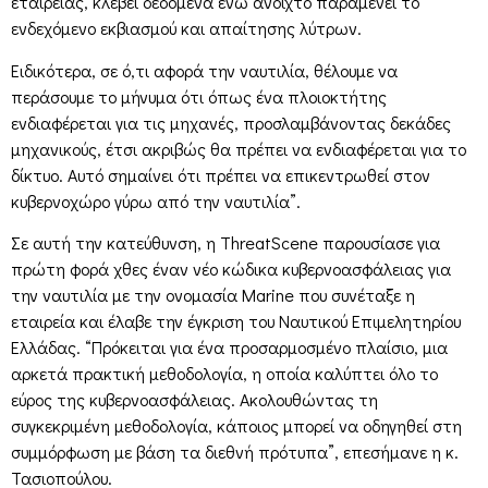
εταιρείας, κλέβει δεδομένα ενώ ανοιχτό παραμένει το
ενδεχόμενο εκβιασμού και απαίτησης λύτρων.
Ειδικότερα, σε ό,τι αφορά την ναυτιλία, θέλουμε να
περάσουμε το μήνυμα ότι όπως ένα πλοιοκτήτης
ενδιαφέρεται για τις μηχανές, προσλαμβάνοντας δεκάδες
μηχανικούς, έτσι ακριβώς θα πρέπει να ενδιαφέρεται για το
δίκτυο. Αυτό σημαίνει ότι πρέπει να επικεντρωθεί στον
κυβερνοχώρο γύρω από την ναυτιλία”.
Σε αυτή την κατεύθυνση, η ThreatScene παρουσίασε για
πρώτη φορά χθες έναν νέο κώδικα κυβερνοασφάλειας για
την ναυτιλία με την ονομασία Marine που συνέταξε η
εταιρεία και έλαβε την έγκριση του Ναυτικού Επιμελητηρίου
Ελλάδας. “Πρόκειται για ένα προσαρμοσμένο πλαίσιο, μια
αρκετά πρακτική μεθοδολογία, η οποία καλύπτει όλο το
εύρος της κυβερνοασφάλειας. Ακολουθώντας τη
συγκεκριμένη μεθοδολογία, κάποιος μπορεί να οδηγηθεί στη
συμμόρφωση με βάση τα διεθνή πρότυπα”, επεσήμανε η κ.
Τασιοπούλου.