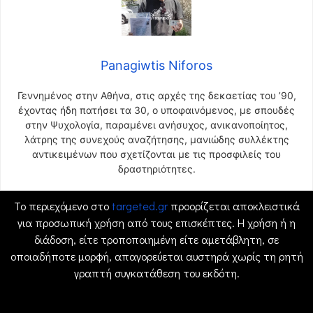
Panagiwtis Niforos
Γεννημένος στην Αθήνα, στις αρχές της δεκαετίας του ’90,
έχοντας ήδη πατήσει τα 30, ο υποφαινόμενος, με σπουδές
στην Ψυχολογία, παραμένει ανήσυχος, ανικανοποίητος,
λάτρης της συνεχούς αναζήτησης, μανιώδης συλλέκτης
αντικειμένων που σχετίζονται με τις προσφιλείς του
δραστηριότητες.
Το περιεχόμενο στο
targeted.gr
προορίζεται αποκλειστικά
για προσωπική χρήση από τους επισκέπτες. Η χρήση ή η
διάδοση, είτε τροποποιημένη είτε αμετάβλητη, σε
οποιαδήποτε μορφή, απαγορεύεται αυστηρά χωρίς τη ρητή
γραπτή συγκατάθεση του εκδότη.