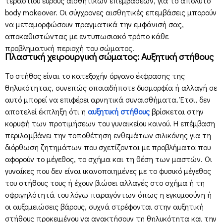
τεράστιου εύρους αισθητικών επεμβάσεων, για το απόλυτο
body makeover. Οι σύγχρονες αισθητικές επεμβάσεις μπορούν
να μεταμορφώσουν πραγματικά την εμφάνισή σας,
αποκαθιστώντας με εντυπωσιακό τρόπο κάθε
προβληματική περιοχή του σώματος.
Πλαστική χειρουργική σώματος: Αυξητική στήθους
Το στήθος είναι το κατεξοχήν όργανο έκφρασης της
θηλυκότητας, συνεπώς οποιαδήποτε δυσμορφία ή αλλαγή σε
αυτό μπορεί να επιφέρει αρνητικά συναισθήματα. Έτσι, δεν
αποτελεί έκπληξη ότι η
αυξητική στήθους
βρίσκεται στην
κορυφή των προτιμήσεων του γυναικείου κοινού. Η επέμβαση
περιλαμβάνει την τοποθέτηση ενθεμάτων σιλικόνης για τη
διόρθωση ζητημάτων που σχετίζονται με προβλήματα που
αφορούν το μέγεθος, το σχήμα και τη θέση των μαστών. Οι
γυναίκες που δεν είναι ικανοποιημένες με το φυσικό μέγεθος
του στήθους τους ή έχουν βιώσει αλλαγές στο σχήμα ή τη
σφριγηλότητά του λόγω παραγόντων όπως η εγκυμοσύνη ή
οι αυξομειώσεις βάρους, συχνά στρέφονται στην αυξητική
στήθους προκειμένου να ανακτήσουν τη θηλυκότητα και την