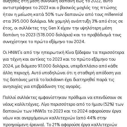
αυξήσεις στη μέση συνολική δαπάνη έως το 2022, αυτό
αντιστράφηκε το 2023 και ο βασικός μοχλός της πτώσης
ήταν η μείωση κατά 50% των δαπανών από τους millennial
στα 395.000 δολάρια. Με χαμηλή ανάπτυξη 3% από έτος σε
έτος, οι συλλέκτες της Gen X είχαν την υψηλότερη μέση
δαπάνη το 2023 (578.000 δολάρια) και το προβάδισμά τους
συνεχίστηκε το πρώτο εξάμηνο του 2024.
Οι HNWI’s από την ηπειρωτική Κίνα ξόδεψαν τα περισσότερα
για τέχνη και αντίκες το 2023 και το πρώτο εξάμηνο του
2024, με διάμεσο 97.000 δολάρια, υπερδιπλάσιο από κάθε
άλλη περιοχή. Αυτό υποδηλώνει ότι η σταθερή απόδοση για
τις δαπάνες μετά το lockdown έχει διατηρηθεί παρά τις
ανησυχίες για επιβράδυνση της αγοράς.
Πολλοί συλλέκτες εμφανίστηκαν πρόθυμοι να επενδύσουν σε
νέους καλλιτέχνες. Λίγο περισσότερο από το ήμισυ (52%) των
δαπανών των HNWIs το 2023 και το 2024 αφορούσαν έργα
νέων και ανερχόμενων καλλιτεχνών (από 44% στην
προηγούμενη έρευνα). Το 21% αφορούσε έργα καλλιτεχνών