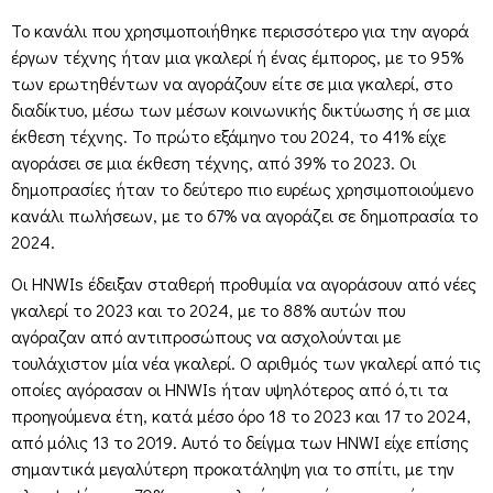
Το κανάλι που χρησιμοποιήθηκε περισσότερο για την αγορά
έργων τέχνης ήταν μια γκαλερί ή ένας έμπορος, με το 95%
των ερωτηθέντων να αγοράζουν είτε σε μια γκαλερί, στο
διαδίκτυο, μέσω των μέσων κοινωνικής δικτύωσης ή σε μια
έκθεση τέχνης. Το πρώτο εξάμηνο του 2024, το 41% είχε
αγοράσει σε μια έκθεση τέχνης, από 39% το 2023. Οι
δημοπρασίες ήταν το δεύτερο πιο ευρέως χρησιμοποιούμενο
κανάλι πωλήσεων, με το 67% να αγοράζει σε δημοπρασία το
2024.
Οι HNWIs έδειξαν σταθερή προθυμία να αγοράσουν από νέες
γκαλερί το 2023 και το 2024, με το 88% αυτών που
αγόραζαν από αντιπροσώπους να ασχολούνται με
τουλάχιστον μία νέα γκαλερί. Ο αριθμός των γκαλερί από τις
οποίες αγόρασαν οι HNWIs ήταν υψηλότερος από ό,τι τα
προηγούμενα έτη, κατά μέσο όρο 18 το 2023 και 17 το 2024,
από μόλις 13 το 2019. Αυτό το δείγμα των HNWI είχε επίσης
σημαντικά μεγαλύτερη προκατάληψη για το σπίτι, με την