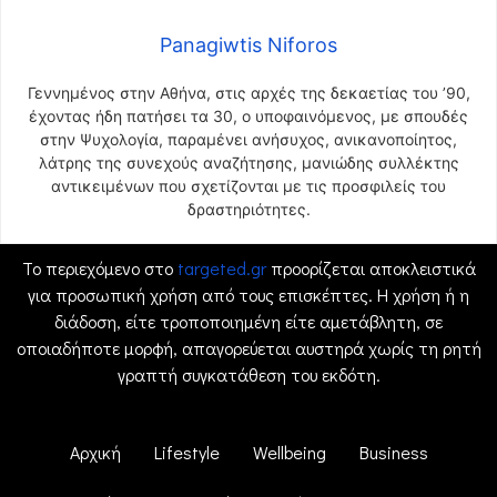
Panagiwtis Niforos
Γεννημένος στην Αθήνα, στις αρχές της δεκαετίας του ’90,
έχοντας ήδη πατήσει τα 30, ο υποφαινόμενος, με σπουδές
στην Ψυχολογία, παραμένει ανήσυχος, ανικανοποίητος,
λάτρης της συνεχούς αναζήτησης, μανιώδης συλλέκτης
αντικειμένων που σχετίζονται με τις προσφιλείς του
δραστηριότητες.
Το περιεχόμενο στο
targeted.gr
προορίζεται αποκλειστικά
για προσωπική χρήση από τους επισκέπτες. Η χρήση ή η
διάδοση, είτε τροποποιημένη είτε αμετάβλητη, σε
οποιαδήποτε μορφή, απαγορεύεται αυστηρά χωρίς τη ρητή
γραπτή συγκατάθεση του εκδότη.
Αρχική
Lifestyle
Wellbeing
Business