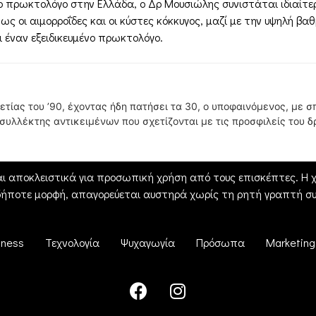
 πρωκτολόγο στην Ελλάδα, ο Δρ Μουσιώλης συνιστάται ιδιαίτ
οι αιμορροΐδες και οι κύστες κόκκυγος, μαζί με την υψηλή βαθ
 έναν εξειδικευμένο πρωκτολόγο.
ετίας του ’90, έχοντας ήδη πατήσει τα 30, ο υποφαινόμενος, με 
υλλέκτης αντικειμένων που σχετίζονται με τις προσφιλείς του δ
ι αποκλειστικά για προσωπική χρήση από τους επισκέπτες. Η χρ
δήποτε μορφή, απαγορεύεται αυστηρά χωρίς τη ρητή γραπτή συ
iness
Τεχνολογία
Ψυχαγωγία
Πρόσωπα
Marketing