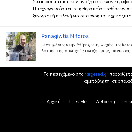
Συμπερασματικά, εάν αναζητάτε έναν κορυφαίο
Η τεχνογνωσία του στη θεραπεία παθήσεων όπως 
ξεχωριστή επιλογή για οποιονδήποτε χρειάζεται
Panagiwtis Niforos
Γεννημένος στην Αθήνα, στις αρχές της δεκα
λάτρης της συνεχούς αναζήτησης, μανιώδης σ
Το περιεχόμενο στο
targeted.gr
προορίζετα
αμετάβλητη, σε οποια
Αρχική
Lifestyle
Wellbeing
Bus