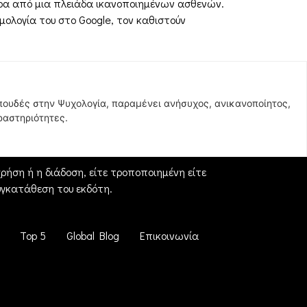
ερα από μια πλειάδα ικανοποιημένων ασθενών.
μολογία του στο Google, τον καθιστούν
σπουδές στην Ψυχολογία, παραμένει ανήσυχος, ανικανοποίητος,
ραστηριότητες.
ήση ή η διάδοση, είτε τροποποιημένη είτε
γκατάθεση του εκδότη.
Top 5
Global Blog
Επικοινωνία