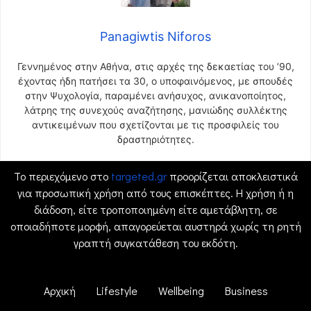
Panagiwtis Niforos
Γεννημένος στην Αθήνα, στις αρχές της δεκαετίας του ’90,
έχοντας ήδη πατήσει τα 30, ο υποφαινόμενος, με σπουδές
στην Ψυχολογία, παραμένει ανήσυχος, ανικανοποίητος,
λάτρης της συνεχούς αναζήτησης, μανιώδης συλλέκτης
αντικειμένων που σχετίζονται με τις προσφιλείς του
δραστηριότητες.
Το περιεχόμενο στο
targeted.gr
προορίζεται αποκλειστικά
για προσωπική χρήση από τους επισκέπτες. Η χρήση ή η
διάδοση, είτε τροποποιημένη είτε αμετάβλητη, σε
οποιαδήποτε μορφή, απαγορεύεται αυστηρά χωρίς τη ρητή
γραπτή συγκατάθεση του εκδότη.
Αρχική
Lifestyle
Wellbeing
Business