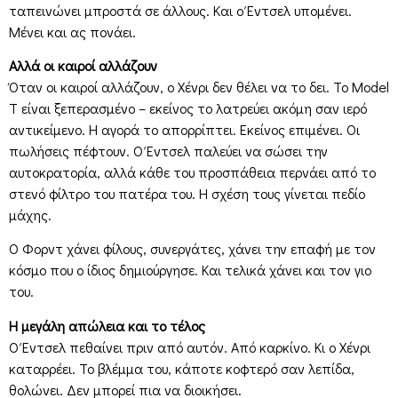
ταπεινώνει μπροστά σε άλλους. Και ο Έντσελ υπομένει.
Μένει και ας πονάει.
Αλλά οι καιροί αλλάζουν
Όταν οι καιροί αλλάζουν, ο Χένρι δεν θέλει να το δει. Το Model
T είναι ξεπερασμένο – εκείνος το λατρεύει ακόμη σαν ιερό
αντικείμενο. Η αγορά το απορρίπτει. Εκείνος επιμένει. Οι
πωλήσεις πέφτουν. Ο Έντσελ παλεύει να σώσει την
αυτοκρατορία, αλλά κάθε του προσπάθεια περνάει από το
στενό φίλτρο του πατέρα του. Η σχέση τους γίνεται πεδίο
μάχης.
Ο Φορντ χάνει φίλους, συνεργάτες, χάνει την επαφή με τον
κόσμο που ο ίδιος δημιούργησε. Και τελικά χάνει και τον γιο
του.
Η μεγάλη απώλεια και το τέλος
Ο Έντσελ πεθαίνει πριν από αυτόν. Από καρκίνο. Κι ο Χένρι
καταρρέει. Το βλέμμα του, κάποτε κοφτερό σαν λεπίδα,
θολώνει. Δεν μπορεί πια να διοικήσει.