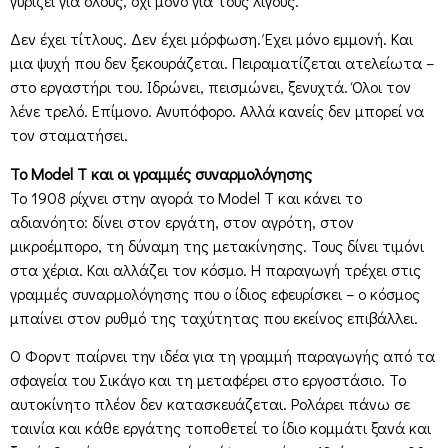
γυρίζει για όλους, όχι μόνο για τους λίγους.
Δεν έχει τίτλους. Δεν έχει μόρφωση. Έχει μόνο εμμονή. Και
μια ψυχή που δεν ξεκουράζεται. Πειραματίζεται ατελείωτα –
στο εργαστήρι του. Ιδρώνει, πεισμώνει, ξενυχτά. Όλοι τον
λένε τρελό. Επίμονο. Ανυπόφορο. Αλλά κανείς δεν μπορεί να
τον σταματήσει.
Το Model T και οι γραμμές συναρμολόγησης
Το 1908 ρίχνει στην αγορά το Model T και κάνει το
αδιανόητο: δίνει στον εργάτη, στον αγρότη, στον
μικροέμπορο, τη δύναμη της μετακίνησης. Τους δίνει τιμόνι
στα χέρια. Και αλλάζει τον κόσμο. Η παραγωγή τρέχει στις
γραμμές συναρμολόγησης που ο ίδιος εφευρίσκει – ο κόσμος
μπαίνει στον ρυθμό της ταχύτητας που εκείνος επιβάλλει.
Ο Φορντ παίρνει την ιδέα για τη γραμμή παραγωγής από τα
σφαγεία του Σικάγο και τη μεταφέρει στο εργοστάσιο. Το
αυτοκίνητο πλέον δεν κατασκευάζεται. Ρολάρει πάνω σε
ταινία και κάθε εργάτης τοποθετεί το ίδιο κομμάτι ξανά και