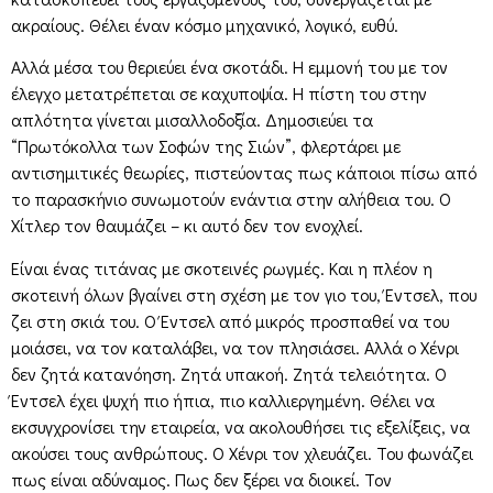
ακραίους. Θέλει έναν κόσμο μηχανικό, λογικό, ευθύ.
Αλλά μέσα του θεριεύει ένα σκοτάδι. Η εμμονή του με τον
έλεγχο μετατρέπεται σε καχυποψία. Η πίστη του στην
απλότητα γίνεται μισαλλοδοξία. Δημοσιεύει τα
“Πρωτόκολλα των Σοφών της Σιών”, φλερτάρει με
αντισημιτικές θεωρίες, πιστεύοντας πως κάποιοι πίσω από
το παρασκήνιο συνωμοτούν ενάντια στην αλήθεια του. Ο
Χίτλερ τον θαυμάζει – κι αυτό δεν τον ενοχλεί.
Είναι ένας τιτάνας με σκοτεινές ρωγμές. Και η πλέον η
σκοτεινή όλων βγαίνει στη σχέση με τον γιο του, Έντσελ, που
ζει στη σκιά του. Ο Έντσελ από μικρός προσπαθεί να του
μοιάσει, να τον καταλάβει, να τον πλησιάσει. Αλλά ο Χένρι
δεν ζητά κατανόηση. Ζητά υπακοή. Ζητά τελειότητα. Ο
Έντσελ έχει ψυχή πιο ήπια, πιο καλλιεργημένη. Θέλει να
εκσυγχρονίσει την εταιρεία, να ακολουθήσει τις εξελίξεις, να
ακούσει τους ανθρώπους. Ο Χένρι τον χλευάζει. Του φωνάζει
πως είναι αδύναμος. Πως δεν ξέρει να διοικεί. Τον