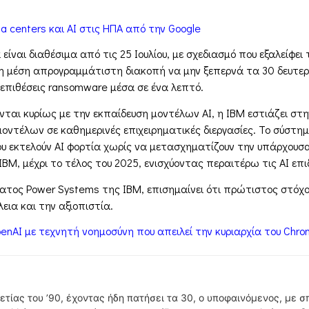
a centers και AI στις ΗΠΑ από την Google
ίναι διαθέσιμα από τις 25 Ιουλίου, με σχεδιασμό που εξαλείφ
ε τη μέση απρογραμμάτιστη διακοπή να μην ξεπερνά τα 30 δευτε
 επιθέσεις ransomware μέσα σε ένα λεπτό.
ύνται κυρίως με την εκπαίδευση μοντέλων AI, η IBM εστιάζει 
οντέλων σε καθημερινές επιχειρηματικές διεργασίες. Το σύστη
που εκτελούν AI φορτία χωρίς να μετασχηματίζουν την υπάρχουσα
ΒΜ, μέχρι το τέλος του 2025, ενισχύοντας περαιτέρω τις AI επι
τος Power Systems της IBM, επισημαίνει ότι πρώτιστος στόχος 
ια και την αξιοπιστία.
enAI με τεχνητή νοημοσύνη που απειλεί την κυριαρχία του Chr
ετίας του ’90, έχοντας ήδη πατήσει τα 30, ο υποφαινόμενος, με 