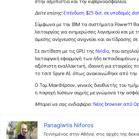
στην αξιοπιστία και την κυβερνοασφάλεια.
Δείτε επίσης:
Επένδυση $25 δισ. σε υποδομές dat
Σύμφωνα με την IBM τα συστήματα Power11 θα ε
λειτουργίας για ενημερώσεις λογισμικού και μ
άμεσης ανίχνευσης ανιχνεύει και αντίδρασης σε
Σε αντίθεση με τις GPU της
Nvidia
, που ασχολο
λειτουργική εφαρμογή των ήδη εκπαιδευμένων μ
αξιόπιστη εναλλακτική, ιδανική για εταιρείες 
το τσιπ Spyre AI, όπως ανακοινώθηκε από την Ι
Ο Τομ ΜακΦέρσον, γενικός διευθυντής του τμήμα
η παροχή λύσεων αιχμής με γνώμονα την ασφάλε
Μπορεί να σας ενδιαφέρει:
Νέος browser από Op
Panagiwtis Niforos
Γεννημένος στην Αθήνα, στις αρχές της δεκα