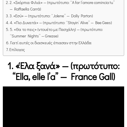
2. «Σκόρπια Φιλιά» — (πρωτότυπο: “A far l’amore comincia tu”
— Raffaella Carrà)
3. «Εσύ» — (πρωτότυπο: “Jolene” — Dolly Parton)
4. «Πιο Δυνατά» — (πρωτότυπο: “Stayin’ Alive” — Bee Gees)
5. «Θα το πεις» (ντουέτο με Πασχάλη) — (πρωτότυπο:
“Summer Nights” — Grease)
Γιατί αυτές οι διασκευές έπιασαν στην Ελλάδα
Επίλογος
1. «Έλα ξανά» — (πρωτότυπο:
“Ella, elle l’a” — France Gall)