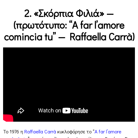
2. «Σκόρπια Φιλιά» —
(πρωτότυπο: “A far l’amore
comincia tu” — Raffaella Carrà)
Το 1976 η
Raffaella Carrà
κυκλοφόρησε το “
A far l’amore