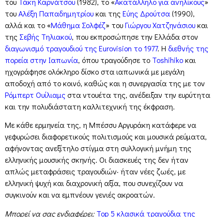
του
Τάκη Καρνάτσου
(1982), το «
Ακατάλληλο για ανηλίκους
»
του
Αλέξη Παπαδημητρίου
και της
Εύης Δρούτσα
(1990),
αλλά και το «
Μάθημα Σολφέζ
» του
Γιώργου Χατζηνάσιου
και
της
Σεβής Τηλιακού
, που εκπροσώπησε την Ελλάδα στον
διαγωνισμό τραγουδιού της Eurovision το 1977
. Η
διεθνής της
πορεία στην Ιαπωνία
, όπου τραγούδησε το
Toshihiko
και
ηχογράφησε ολόκληρο δίσκο στα ιαπωνικά με μεγάλη
αποδοχή από το κοινό, καθώς και η συνεργασία της με τον
Ρόμπερτ Ουίλιαμς
στα ντουέτα της, ανέδειξαν την ευρύτητα
και την πολυδιάστατη καλλιτεχνική της έκφραση.
Με κάθε ερμηνεία της, η Μπέσσυ Αργυράκη κατάφερε να
γεφυρώσει διαφορετικούς πολιτισμούς και μουσικά ρεύματα,
αφήνοντας ανεξίτηλο στίγμα στη συλλογική μνήμη της
ελληνικής μουσικής σκηνής. Οι διασκευές της δεν ήταν
απλώς μεταφράσεις τραγουδιών· ήταν νέες ζωές, με
ελληνική ψυχή και διαχρονική αξία, που συνεχίζουν να
συγκινούν και να εμπνέουν γενιές ακροατών.
Μπορεί να σας ενδιαφέρει:
Top 5 κλασικά τραγούδια της