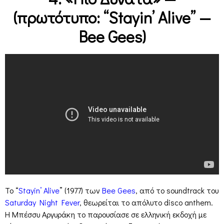
(πρωτότυπο: “Stayin’ Alive” —
Bee Gees)
Το “
Stayin’ Alive
” (1977) των
Bee Gees
, από το soundtrack του
Saturday Night Fever
, θεωρείται το απόλυτο disco anthem.
Η Μπέσσυ Αργυράκη το παρουσίασε σε ελληνική εκδοχή με