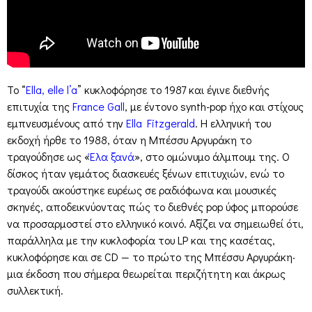
Το “
Ella, elle l’a
” κυκλοφόρησε το 1987 και έγινε διεθνής
επιτυχία της
France Gall
, με έντονο synth-pop ήχο και στίχους
εμπνευσμένους από την
Ella Fitzgerald
. Η ελληνική του
εκδοχή ήρθε το 1988, όταν η Μπέσσυ Αργυράκη το
τραγούδησε ως «
Έλα ξανά
», στο ομώνυμο άλμπουμ της. Ο
δίσκος ήταν γεμάτος διασκευές ξένων επιτυχιών, ενώ το
τραγούδι ακούστηκε ευρέως σε ραδιόφωνα και μουσικές
σκηνές, αποδεικνύοντας πώς το διεθνές pop ύφος μπορούσε
να προσαρμοστεί στο ελληνικό κοινό. Αξίζει να σημειωθεί ότι,
παράλληλα με την κυκλοφορία του LP και της κασέτας,
κυκλοφόρησε και σε CD — το πρώτο της Μπέσσυ Αργυράκη·
μια έκδοση που σήμερα θεωρείται περιζήτητη και άκρως
συλλεκτική.