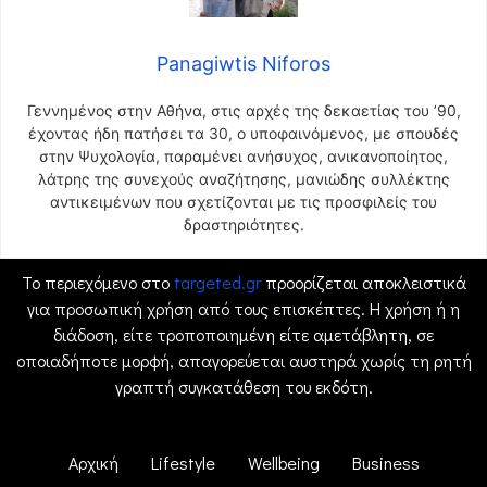
Panagiwtis Niforos
Γεννημένος στην Αθήνα, στις αρχές της δεκαετίας του ’90,
έχοντας ήδη πατήσει τα 30, ο υποφαινόμενος, με σπουδές
στην Ψυχολογία, παραμένει ανήσυχος, ανικανοποίητος,
λάτρης της συνεχούς αναζήτησης, μανιώδης συλλέκτης
αντικειμένων που σχετίζονται με τις προσφιλείς του
δραστηριότητες.
Το περιεχόμενο στο
targeted.gr
προορίζεται αποκλειστικά
για προσωπική χρήση από τους επισκέπτες. Η χρήση ή η
διάδοση, είτε τροποποιημένη είτε αμετάβλητη, σε
οποιαδήποτε μορφή, απαγορεύεται αυστηρά χωρίς τη ρητή
γραπτή συγκατάθεση του εκδότη.
Αρχική
Lifestyle
Wellbeing
Business