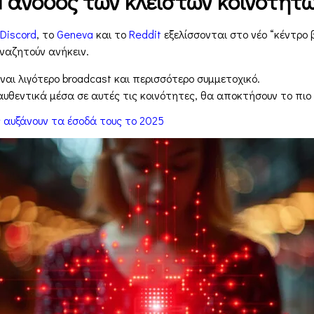
 άνοδος των κλειστών κοινοτήτ
Discord
, το
Geneva
και το
Reddit
εξελίσσονται στο νέο “κέντρο
αναζητούν ανήκειν.
ίναι λιγότερο broadcast και περισσότερο συμμετοχικό.
υθεντικά μέσα σε αυτές τις κοινότητες, θα αποκτήσουν το πιο 
ς αυξάνουν τα έσοδά τους το 2025