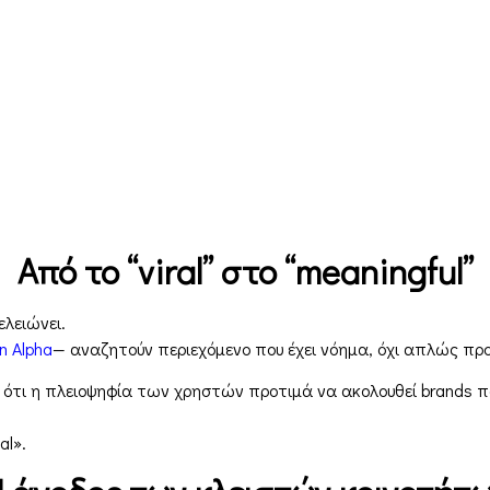
Από το “viral” στο “meaningful”
ελειώνει.
n Alpha
— αναζητούν περιεχόμενο που έχει νόημα, όχι απλώς προ
 ότι η πλειοψηφία των χρηστών προτιμά να ακολουθεί brands που
al».