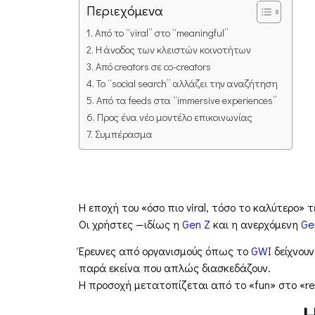
Περιεχόμενα
Από το “viral” στο “meaningful”
Η άνοδος των κλειστών κοινοτήτων
Από creators σε co-creators
Το “social search” αλλάζει την αναζήτηση
Από τα feeds στα “immersive experiences”
Προς ένα νέο μοντέλο επικοινωνίας
Συμπέρασμα
Η εποχή του «όσο πιο viral, τόσο το καλύτερο» τ
Οι χρήστες —ιδίως η
Gen Z
και η ανερχόμενη
Ge
Έρευνες από οργανισμούς όπως το
GWI
δείχνουν
παρά εκείνα που απλώς διασκεδάζουν.
Η προσοχή μετατοπίζεται από το «fun» στο «re