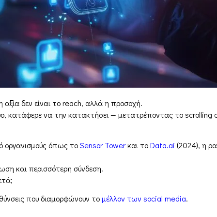
η αξία δεν είναι το reach, αλλά η προσοχή.
ο, κατάφερε να την κατακτήσει — μετατρέποντας το scrolling σ
ό οργανισμούς όπως το
Sensor Tower
και το
Data.ai
(2024), η ρ
ωση και περισσότερη σύνδεση.
ετά;
υθύνσεις που διαμορφώνουν το
μέλλον των social media
.