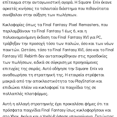
επίτευγμα στην ανταγωνιστική αγορά. Η Square Enix έκανε
αρκετές κινήσεις το τελευταίο διάστημα που πιθανότατα
συνέβαλαν στην αύξηση των πωλήσεων.
Κυκλοφορίες όπως τα Final Fantasy Pixel Remasters, που
περιλαμβάνουν το Final Fantasy 1 έως 6, και η
πολυαναμενόμενη έκδοση του Final Fantasy XVI για PC,
τράβηξαν την προσοχή τόσο των παλιών, όσο και των νέων
παικτών. Ωστόσο, τόσο το Final Fantasy XVI, όσο και το Final
Fantasy VII Rebirth δεν ανταποκρίθηκαν στις προσδοκίες
των πωλήσεων, ειδικά σε σύγκριση με προηγούμενες
επιτυχίες της σειράς. Αυτό οδήγησε την Square Enix να
αναθεωρήσει τη στρατηγική της. Η εταιρεία στρέφεται
μακριά από την αποκλειστικότητα του PlayStation και
επιδιώκει πλέον να κυκλοφορεί τα παιχνίδια της σε
πολλαπλές πλατφόρμες.
Αυτή η αλλαγή στρατηγικής έχει προκαλέσει φήμες ότι τα
πρόσφατα παιχνίδια Final Fantasy ίσως κυκλοφορήσουν και
στο Xbox. Ακόμη και ο Yoshi-P άφησε υπονοούμενα, ζητώντας