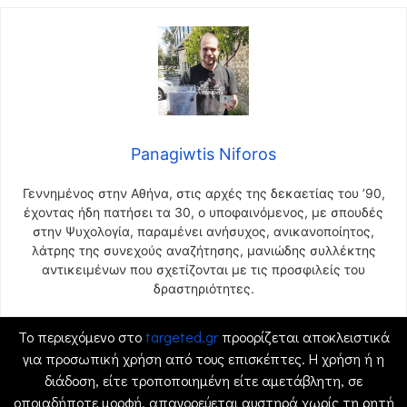
Panagiwtis Niforos
Γεννημένος στην Αθήνα, στις αρχές της δεκαετίας του ’90,
έχοντας ήδη πατήσει τα 30, ο υποφαινόμενος, με σπουδές
στην Ψυχολογία, παραμένει ανήσυχος, ανικανοποίητος,
λάτρης της συνεχούς αναζήτησης, μανιώδης συλλέκτης
αντικειμένων που σχετίζονται με τις προσφιλείς του
δραστηριότητες.
Το περιεχόμενο στο
targeted.gr
προορίζεται αποκλειστικά
για προσωπική χρήση από τους επισκέπτες. Η χρήση ή η
διάδοση, είτε τροποποιημένη είτε αμετάβλητη, σε
οποιαδήποτε μορφή, απαγορεύεται αυστηρά χωρίς τη ρητή