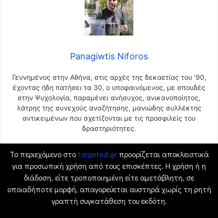
Panagiwtis Niforos
Γεννημένος στην Αθήνα, στις αρχές της δεκαετίας του ’90,
έχοντας ήδη πατήσει τα 30, ο υποφαινόμενος, με σπουδές
στην Ψυχολογία, παραμένει ανήσυχος, ανικανοποίητος,
λάτρης της συνεχούς αναζήτησης, μανιώδης συλλέκτης
αντικειμένων που σχετίζονται με τις προσφιλείς του
δραστηριότητες.
Το περιεχόμενο στο
targeted.gr
προορίζεται αποκλειστικά
για προσωπική χρήση από τους επισκέπτες. Η χρήση ή η
διάδοση, είτε τροποποιημένη είτε αμετάβλητη, σε
οποιαδήποτε μορφή, απαγορεύεται αυστηρά χωρίς τη ρητή
γραπτή συγκατάθεση του εκδότη.