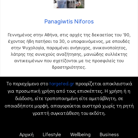
Panagiwtis Niforos
Γεννημένος στην Αθήνα, στις αρχές της δεκαετίας του ’90,
έχοντας ήδη πατήσει τα 30, ο υποφαινόμενος, με σπουδές
στην Ψυχολογία, παραμένει ανήσυχος, ανικανοποίητος,
λάτρης της συνεχούς αναζήτησης, μανιώδης συλλέκτης
αντικειμένων που σχετίζονται με τις προσφιλείς του
δραστηριότητες.
Το περιεχόμενο στο
targeted.gr
προορίζεται αποκλειστικά
για προσωπική χρήση από τους επισκέπτες. Η χρήση ή η
διάδοση, είτε τροποποιημένη είτε αμετάβλητη, σε
οποιαδήποτε μορφή, απαγορεύεται αυστηρά χωρίς τη ρητή
γραπτή συγκατάθεση του εκδότη.
Αρχική
Lifestyle
Wellbeing
Business