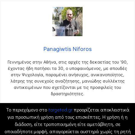
Panagiwtis Niforos
Γεννημένος στην Αθήνα, στις αρχές της δεκαετίας του ’90,
έχοντας ήδη πατήσει τα 30, ο υποφαινόμενος, με σπουδές
στην Ψυχολογία, παραμένει ανήσυχος, ανικανοποίητος,
λάτρης της συνεχούς αναζήτησης, μανιώδης συλλέκτης
αντικειμένων που σχετίζονται με τις προσφιλείς του
δραστηριότητες.
Το περιεχόμενο στο
targeted.gr
προορίζεται αποκλειστικά
για προσωπική χρήση από τους επισκέπτες. Η χρήση ή η
διάδοση, είτε τροποποιημένη είτε αμετάβλητη, σε
οποιαδήποτε μορφή, απαγορεύεται αυστηρά χωρίς τη ρητή