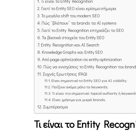
Τι είναι το Entity Recognition
Γιατί το Entity SEO είναι κρίσιμο σήμερα
Το μεγάλο shift του modern SEO
Πώς “βλέπουν” τα brands τα AI systems
Γιατί το Entity Recognition επηρεάζει το SEO
Τα βασικά στοιχεία του Entity SEO
Entity Recognition και AI Search
Knowledge Graphs και Entity SEO
Από page optimization σε entity optimization
Πώς να ενισχύσεις το Entity Recognition του bran
Συχνές Ερωτήσεις (FAQ)
Είναι σημαντικό το Entity SEO για AI visibility;
Παίζουν ακόμα ρόλο τα keywords;
Τι είναι πιο σημαντικό: topical authority ή keyword
Είναι χρήσιμο για μικρά brands;
Συμπέρασμα
Τι είναι το Entity Recogn