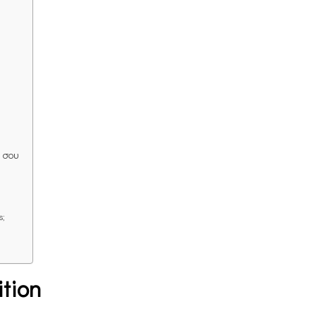
d σου
s;
ition