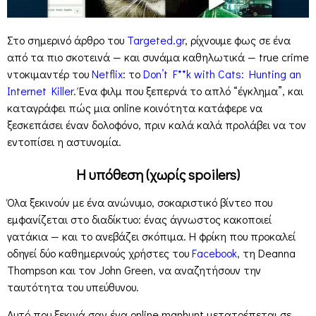
Στο σημερινό άρθρο του
Targeted.gr
, ρίχνουμε φως σε ένα
από τα πιο σκοτεινά — και συνάμα καθηλωτικά — true crime
ντοκιμαντέρ του
Netflix
: το
Don’t F**k with Cats: Hunting an
Internet Killer
. Ένα φιλμ που ξεπερνά το απλό “έγκλημα”, και
καταγράφει πώς μια online κοινότητα κατάφερε να
ξεσκεπάσει έναν δολοφόνο, πριν καλά καλά προλάβει να τον
εντοπίσει η αστυνομία.
Η υπόθεση (χωρίς spoilers)
Όλα ξεκινούν με ένα ανώνυμο, σοκαριστικό βίντεο που
εμφανίζεται στο διαδίκτυο: ένας άγνωστος κακοποιεί
γατάκια — και το ανεβάζει σκόπιμα. Η φρίκη που προκαλεί
οδηγεί δύο καθημερινούς χρήστες του
Facebook
, τη Deanna
Thompson και τον John Green, να αναζητήσουν την
ταυτότητα του υπεύθυνου.
Αυτό που ξεκινά σαν ένα online manhunt μετατρέπεται σε