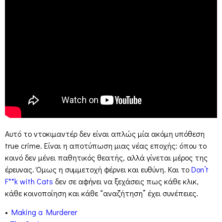
Αυτό το ντοκιμαντέρ δεν είναι απλώς μία ακόμη υπόθεση
true crime. Είναι η αποτύπωση μιας νέας εποχής: όπου το
κοινό δεν μένει παθητικός θεατής, αλλά γίνεται μέρος της
έρευνας. Όμως η συμμετοχή φέρνει και ευθύνη. Και το
Don’t
F**k with Cats
δεν σε αφήνει να ξεχάσεις πως κάθε κλικ,
κάθε κοινοποίηση και κάθε “αναζήτηση” έχει συνέπειες.
•
Making a Murderer