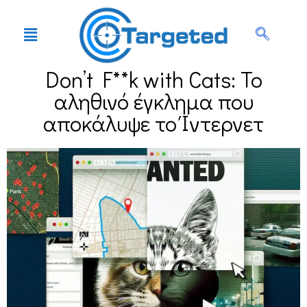
Don’t F**k with Cats: Το
αληθινό έγκλημα που
αποκάλυψε το Ίντερνετ