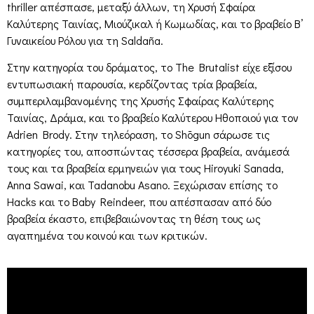
thriller απέσπασε, μεταξύ άλλων, τη Χρυσή Σφαίρα
Καλύτερης Ταινίας, Μιούζικαλ ή Κωμωδίας, και το βραβείο Β’
Γυναικείου Ρόλου για τη Saldaña.
Στην κατηγορία του δράματος, το The Brutalist είχε εξίσου
εντυπωσιακή παρουσία, κερδίζοντας τρία βραβεία,
συμπεριλαμβανομένης της Χρυσής Σφαίρας Καλύτερης
Ταινίας, Δράμα, και το βραβείο Καλύτερου Ηθοποιού για τον
Adrien Brody. Στην τηλεόραση, το Shōgun σάρωσε τις
κατηγορίες του, αποσπώντας τέσσερα βραβεία, ανάμεσά
τους και τα βραβεία ερμηνειών για τους Hiroyuki Sanada,
Anna Sawai, και Tadanobu Asano. Ξεχώρισαν επίσης το
Hacks και το Baby Reindeer, που απέσπασαν από δύο
βραβεία έκαστο, επιβεβαιώνοντας τη θέση τους ως
αγαπημένα του κοινού και των κριτικών.