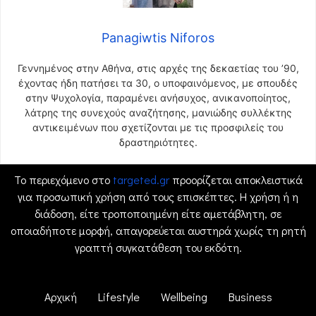
Panagiwtis Niforos
Γεννημένος στην Αθήνα, στις αρχές της δεκαετίας του ’90,
έχοντας ήδη πατήσει τα 30, ο υποφαινόμενος, με σπουδές
στην Ψυχολογία, παραμένει ανήσυχος, ανικανοποίητος,
λάτρης της συνεχούς αναζήτησης, μανιώδης συλλέκτης
αντικειμένων που σχετίζονται με τις προσφιλείς του
δραστηριότητες.
Το περιεχόμενο στο
targeted.gr
προορίζεται αποκλειστικά
για προσωπική χρήση από τους επισκέπτες. Η χρήση ή η
διάδοση, είτε τροποποιημένη είτε αμετάβλητη, σε
οποιαδήποτε μορφή, απαγορεύεται αυστηρά χωρίς τη ρητή
γραπτή συγκατάθεση του εκδότη.
Αρχική
Lifestyle
Wellbeing
Business