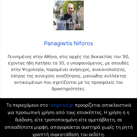
Panagiwtis Niforos
Γεννημένος στην Αθήνα, στις αρχές της δεκαετίας του ’90,
έχοντας ήδη πατήσει τα 30, ο υποφαινόμενος, με σπουδές
στην Ψυχολογία, παραμένει ανήσυχος, ανικανοποίητος,
λάτρης της συνεχούς αναζήτησης, μανιώδης συλλέκτης
αντικειμένων που σχετίζονται με τις προσφιλείς του
δραστηριότητες.
Το περιεχόμενο στο
targeted.gr
προορίζεται αποκλειστικά
για προσωπική χρήση από τους επισκέπτες. Η χρήση ή η
διάδοση, είτε τροποποιημένη είτε αμετάβλητη, σε
οποιαδήποτε μορφή, απαγορεύεται αυστηρά χωρίς τη ρητή
γραπτή συγκατάθεση του εκδότη.