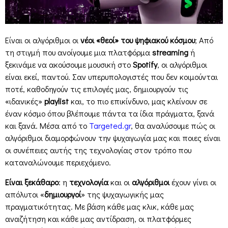
Είναι οι αλγόριθμοι οι
νέοι «θεοί» του ψηφιακού κόσμου
; Από
τη στιγμή που ανοίγουμε μια πλατφόρμα
streaming
ή
ξεκινάμε να ακούσουμε μουσική στο
Spotify
, οι αλγόριθμοι
είναι εκεί, παντού. Σαν υπερυπολογιστές που δεν κοιμούνται
ποτέ, καθοδηγούν τις επιλογές μας, δημιουργούν τις
«ιδανικές»
playlist
και, το πιο επικίνδυνο, μας κλείνουν σε
έναν κόσμο όπου βλέπουμε πάντα τα ίδια πράγματα, ξανά
και ξανά. Μέσα από το
Targeted.gr
, θα αναλύσουμε πώς οι
αλγόριθμοι διαμορφώνουν την ψυχαγωγία μας και ποιες είναι
οι συνέπειες αυτής της τεχνολογίας στον τρόπο που
καταναλώνουμε περιεχόμενο.
Είναι ξεκάθαρο
: η
τεχνολογία
και οι
αλγόριθμοι
έχουν γίνει οι
απόλυτοι «
δημιουργοί
» της ψυχαγωγικής μας
πραγματικότητας. Με βάση κάθε μας κλικ, κάθε μας
αναζήτηση και κάθε μας αντίδραση, οι πλατφόρμες