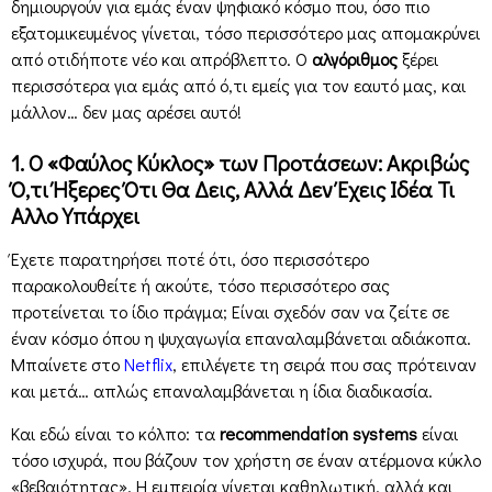
δημιουργούν για εμάς έναν ψηφιακό κόσμο που, όσο πιο
εξατομικευμένος γίνεται, τόσο περισσότερο μας απομακρύνει
από οτιδήποτε νέο και απρόβλεπτο. Ο
αλγόριθμος
ξέρει
περισσότερα για εμάς από ό,τι εμείς για τον εαυτό μας, και
μάλλον… δεν μας αρέσει αυτό!
1. Ο «Φαύλος Κύκλος» των Προτάσεων: Ακριβώς
Ό,τι Ήξερες Ότι Θα Δεις, Αλλά Δεν Έχεις Ιδέα Τι
Αλλο Υπάρχει
Έχετε παρατηρήσει ποτέ ότι, όσο περισσότερο
παρακολουθείτε ή ακούτε, τόσο περισσότερο σας
προτείνεται το ίδιο πράγμα; Είναι σχεδόν σαν να ζείτε σε
έναν κόσμο όπου η ψυχαγωγία επαναλαμβάνεται αδιάκοπα.
Μπαίνετε στο
Netflix
, επιλέγετε τη σειρά που σας πρότειναν
και μετά… απλώς επαναλαμβάνεται η ίδια διαδικασία.
Και εδώ είναι το κόλπο: τα
recommendation systems
είναι
τόσο ισχυρά, που βάζουν τον χρήστη σε έναν ατέρμονα κύκλο
«βεβαιότητας». Η εμπειρία γίνεται καθηλωτική, αλλά και