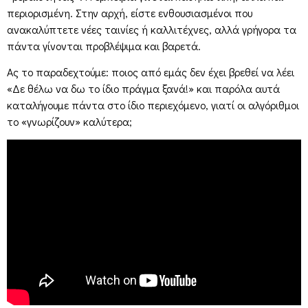
περιορισμένη. Στην αρχή, είστε ενθουσιασμένοι που
ανακαλύπτετε νέες ταινίες ή καλλιτέχνες, αλλά γρήγορα τα
πάντα γίνονται προβλέψιμα και βαρετά.
Ας το παραδεχτούμε: ποιος από εμάς δεν έχει βρεθεί να λέει
«Δε θέλω να δω το ίδιο πράγμα ξανά!» και παρόλα αυτά
καταλήγουμε πάντα στο ίδιο περιεχόμενο, γιατί οι αλγόριθμοι
το «γνωρίζουν» καλύτερα;