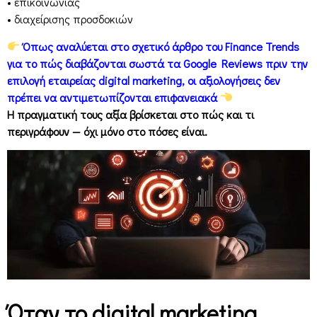
• επικοινωνίας
• διαχείρισης προσδοκιών
Όπως αναλύεται στο σχετικό άρθρο του Finance Trends
για το πώς διαβάζονται σωστά τα Google Reviews πριν την
επιλογή εταιρείας digital marketing, οι αξιολογήσεις δεν
πρέπει να αντιμετωπίζονται επιφανειακά
Η πραγματική τους αξία βρίσκεται στο πώς και τι
περιγράφουν — όχι μόνο στο πόσες είναι.
Όταν το digital marketing