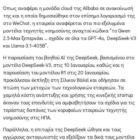
Όπως αναφέρει η μονάδα cloud της Alibaba σε ανακοίνωσή
της και η οποία δημοσιεύθηκε στον επίσημο λογαριασμό της
στο WeChat, η εταιρεία αναφέρεται στα πιο εξελιγμένα
μοντέλα τεχνητής νοημοσύνης ανοιχτού κώδικα “το Qwen
2.5-Max ξεπερνάει … σχεδόν σε όλα τα GPT-4o, DeepSeek-V3
και Llama-3.1-405B”.
Η παρουσίαση του βοηθού ΑΙ της DeepSeek, βασισμένου στο
μοντέλο DeepSeek-V3, στις 10 Ιανουαρίου, καθώς και η
παρουσίαση του μοντέλου R1 στις 20 Ιανουαρίου,
προκάλεσαν έκπληξη στη Σίλικον Βάλεϊ και οδήγησαν σε
πτώση των μετοχών των τεχνολογικών εταιρειών. Τα
χαμηλά κόστη ανάπτυξης και χρήσης της κινεζικής startup
έκαναν τους επενδυτές να αμφισβητήσουν τα σχέδια για τις
τεράστιες δαπάνες των κορυφαίων εταιρειών τεχνητής
νοημοσύνης στις ΗΠΑ.
Παράλληλα, η επιτυχία της DeepSeek ώθησε και τους
εγχώριους ανταγωνιστές να εξελίξουν τα δικά τους μοντέλα