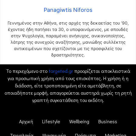
Panagiwtis Niforos
Γεννημένος στην Αθήνα, στις αρχές της δεκαετίας του ’90,
έχοντας ήδη πατήσει τα 30, ο υποφαινόμενος, με σπουδές
στην Ψυχολογία, παραμένει ανήσυχος, ανικανοποίητος,
λάτρης της συνεχούς αναζήτησης, μανιώδης συλλέκτης
αντικειμένων που σχετίζονται με τις προσφιλείς του
δραστηριότητες.
Το περιεχόμενο στο
targeted.gr
προορίζεται αποκλειστικά
για προσωπική χρήση από τους επισκέπτες. Η χρήση ή η
διάδοση, είτε τροποποιημένη είτε αμετάβλητη, σε
οποιαδήποτε μορφή, απαγορεύεται αυστηρά χωρίς τη ρητή
γραπτή συγκατάθεση του εκδότη.
Αρχική
Lifestyle
Wellbeing
Business
Τεχνολογία
Ψυχαγωγία
Πρόσωπα
Marketing