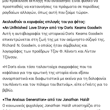
μου προκάλεσε έκπληξη που αναδύθηκε: Είναι φυσικό να
προσπαθείς να κατανοήσεις τα πράγματα σε περιόδους
ραγδαίων αλλαγών, όπως αυτή που ζούμε τώρα».
Ακολουθούν οι κορυφαίες επιλογές του για φέτος:
«An Unfinished Love Story» από την Doris Kearns Goodwin
Αυτή η αυτοβιογραφία της ιστορικού Doris Kearns Goodwin
επικεντρώνεται στη ζωή της με τον αείμνηστο σύζυγό της,
Richard N. Goodwin, ο οποίος ήταν σύμβουλος και
λογογράφος των προέδρων Τζον Φ. Κένεντι και Λίντον
Τζόνσον.
«Η Doris είναι τόσο ταλαντούχα συγγραφέας που τα
κεφάλαια για την ερωτική της ιστορία είναι εξίσου
συναρπαστικά και διαφωτιστικά με εκείνα για τη δολοφονία
του Κένεντι και τον πόλεμο του Βιετνάμ», είπε ο Γκέιτς για το
βιβλίο.
«The Anxious Generation» από τον Jonathan Haidt
Ο κοινωνικός ψυχολόγος Jonathan Haidt υποστηρίζει στο