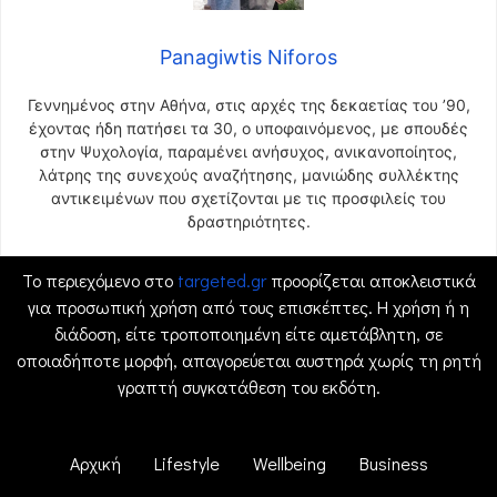
Panagiwtis Niforos
Γεννημένος στην Αθήνα, στις αρχές της δεκαετίας του ’90,
έχοντας ήδη πατήσει τα 30, ο υποφαινόμενος, με σπουδές
στην Ψυχολογία, παραμένει ανήσυχος, ανικανοποίητος,
λάτρης της συνεχούς αναζήτησης, μανιώδης συλλέκτης
αντικειμένων που σχετίζονται με τις προσφιλείς του
δραστηριότητες.
Το περιεχόμενο στο
targeted.gr
προορίζεται αποκλειστικά
για προσωπική χρήση από τους επισκέπτες. Η χρήση ή η
διάδοση, είτε τροποποιημένη είτε αμετάβλητη, σε
οποιαδήποτε μορφή, απαγορεύεται αυστηρά χωρίς τη ρητή
γραπτή συγκατάθεση του εκδότη.
Αρχική
Lifestyle
Wellbeing
Business